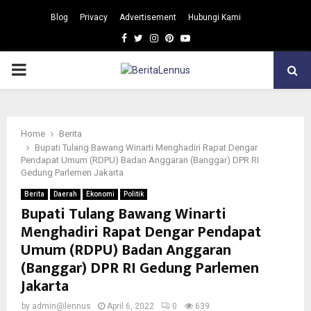
Blog
Privacy
Advertisement
Hubungi Kami
Facebook
Twitter
Instagram
Pinterest
Youtube
PRIMARY
MENU
Home
Berita
Bupati Tulang Bawang Winarti Menghadiri Rapat Dengar
Pendapat Umum (RDPU) Badan Anggaran (Banggar) DPR RI
Gedung Parlemen Jakarta
Berita
Daerah
Ekonomi
Politik
Bupati Tulang Bawang Winarti
Menghadiri Rapat Dengar Pendapat
Umum (RDPU) Badan Anggaran
(Banggar) DPR RI Gedung Parlemen
Jakarta
by
admin@lennus
April 6, 2022
0
639