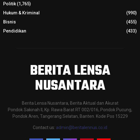
Politik
(1,765)
Hukum & Kriminal
(990)
Bisnis
(455)
Pendidikan
(433)
BERITA LENSA
NUSANTARA
Berita Lensa Nusantara, Berita Aktual dan Akurat
Pondok Sakinah II, Kp. Rawa Barat RT 002/016, Pondok Pucung,
Pondok Aren, Tangerang Selatan, Banten. Kode Pos 15229
Contact us:
admin@beritalennus.co.id