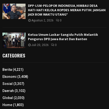
DPP-LSM-PELOPOR INDONESIA, HIMBAU DESA
HATI-HATI KELOLA KOPDES MERAH PUTIH: JANGAN
JADI BOM WAKTU UTANG*
Agustus 2, 2026
0
Ketua Umum Laskar Sangidu Putih Melantik
Pengurus DPD Jawa Barat Dan Banten
Juli 20, 2026
0
CATEGORIES
Berita
(4,221)
Ekonomi
(3,408)
Sosial
(3,307)
Daerah
(3,102)
Global
(2,030)
Home
(1,803)