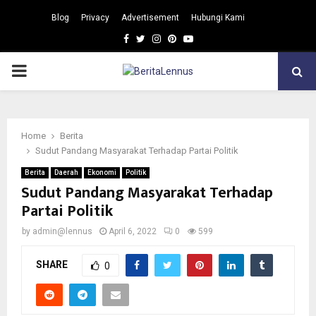
Blog
Privacy
Advertisement
Hubungi Kami
Facebook
Twitter
Instagram
Pinterest
Youtube
PRIMARY
MENU
Home
Berita
Sudut Pandang Masyarakat Terhadap Partai Politik
Berita
Daerah
Ekonomi
Politik
Sudut Pandang Masyarakat Terhadap
Partai Politik
by
admin@lennus
April 6, 2022
0
599
SHARE
0