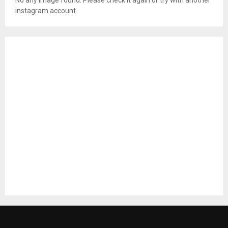
No any image found. Please check it again or try with another
instagram account.