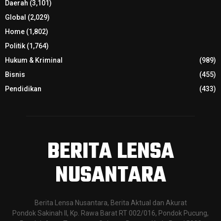
Daerah
(3,101)
Global
(2,029)
Home
(1,802)
Politik
(1,764)
Hukum & Kriminal
(989)
Bisnis
(455)
Pendidikan
(433)
BERITA LENSA
NUSANTARA
Berita Lensa Nusantara, Berita Aktual dan Akurat
Pondok Sakinah II, Kp. Rawa Barat RT 002/016, Pondok Pucung,