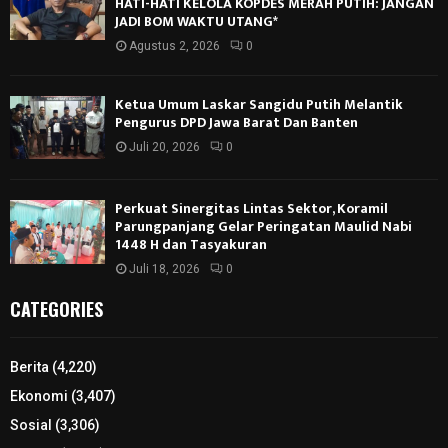
HATI-HATI KELOLA KOPDES MERAH PUTIH: JANGAN
JADI BOM WAKTU UTANG*
Agustus 2, 2026
0
Ketua Umum Laskar Sangidu Putih Melantik
Pengurus DPD Jawa Barat Dan Banten
Juli 20, 2026
0
Perkuat Sinergitas Lintas Sektor, Koramil
Parungpanjang Gelar Peringatan Maulid Nabi
1448 H dan Tasyakuran
Juli 18, 2026
0
CATEGORIES
Berita
(4,220)
Ekonomi
(3,407)
Sosial
(3,306)