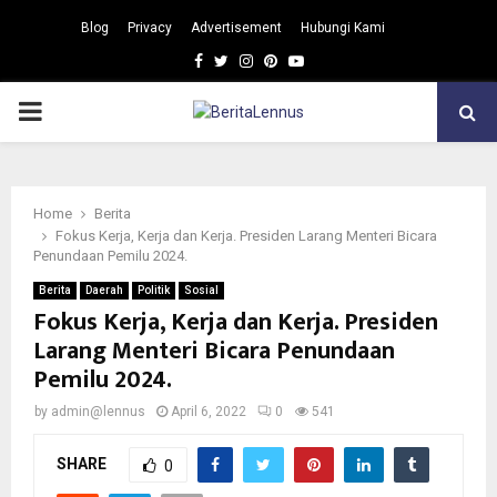
Blog
Privacy
Advertisement
Hubungi Kami
Facebook
Twitter
Instagram
Pinterest
Youtube
PRIMARY
MENU
Home
Berita
Fokus Kerja, Kerja dan Kerja. Presiden Larang Menteri Bicara
Penundaan Pemilu 2024.
Berita
Daerah
Politik
Sosial
Fokus Kerja, Kerja dan Kerja. Presiden
Larang Menteri Bicara Penundaan
Pemilu 2024.
by
admin@lennus
April 6, 2022
0
541
SHARE
0