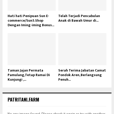
Hati hati Penipuan Sun E-
Telah Terjadi Pencabulan
commerce/Sun5.Shop
Anak di Bawah Umur di...
Dengan Iming-iming Bonus...
Taman Jajan Permata
Serah Terima Jabatan Camat
Pamulang,Tetap Ramai Di
Pondok Aren, Berlangsung
Kunjungi ,...
Penuh...
PATRITANI.FARM