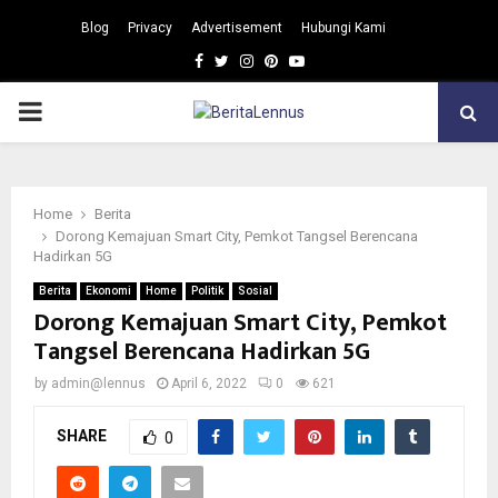
Blog
Privacy
Advertisement
Hubungi Kami
Facebook
Twitter
Instagram
Pinterest
Youtube
PRIMARY
MENU
Home
Berita
Dorong Kemajuan Smart City, Pemkot Tangsel Berencana
Hadirkan 5G
Berita
Ekonomi
Home
Politik
Sosial
Dorong Kemajuan Smart City, Pemkot
Tangsel Berencana Hadirkan 5G
by
admin@lennus
April 6, 2022
0
621
SHARE
0