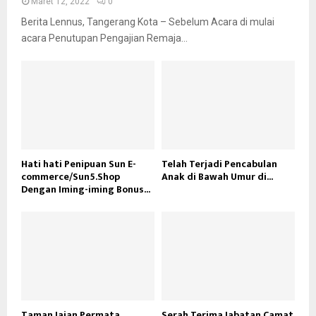
Maret 12, 2022
0
Berita Lennus, Tangerang Kota – Sebelum Acara di mulai
acara Penutupan Pengajian Remaja...
Hati hati Penipuan Sun E-
Telah Terjadi Pencabulan
commerce/Sun5.Shop
Anak di Bawah Umur di...
Dengan Iming-iming Bonus...
Taman Jajan Permata
Serah Terima Jabatan Camat