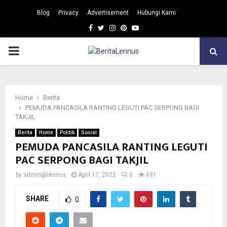
Blog
Privacy
Advertisement
Hubungi Kami
Facebook
Twitter
Instagram
Pinterest
Youtube
PRIMARY
MENU
Home
Berita
PEMUDA PANCASILA RANTING LEGUTI PAC SERPONG BAGI
TAKJIL
Berita
Home
Politik
Sosial
PEMUDA PANCASILA RANTING LEGUTI
PAC SERPONG BAGI TAKJIL
by
admin@lennus
April 17, 2022
0
691
SHARE
0