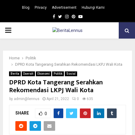
Blog
Privacy
Advertisement
Hubungi Kami
Facebook
Twitter
Instagram
Pinterest
Youtube
PRIMARY
MENU
Home
Politik
DPRD Kota Tangerang Serahkan Rekomendasi LKPJ Wali Kota
Berita
Daerah
Ekonomi
Politik
Sosial
DPRD Kota Tangerang Serahkan
Rekomendasi LKPJ Wali Kota
by
admin@lennus
April 21, 2022
0
635
SHARE
0