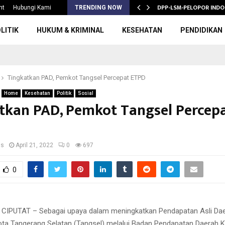
S 2026/2027,…
DPP-LSM-PELOPOR INDO
nt
Hubungi Kami
TRENDING NOW
LITIK
HUKUM & KRIMINAL
KESEHATAN
PENDIDIKAN
Tingkatkan PAD, Pemkot Tangsel Percepat ETPD
Home
Kesehatan
Politik
Sosial
tkan PAD, Pemkot Tangsel Percep
us
April 21, 2022
0
697
0
. CIPUTAT – Sebagai upaya dalam meningkatkan Pendapatan Asli Dae
ta Tangerang Selatan (Tangsel) melalui Badan Pendapatan Daerah K