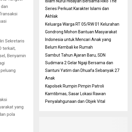
Islam Nurul Hidayah Bersama Riko The
 dan
Series Perkuat Karakter Islami dan
Transaksi
Akhlak
sasi
Keluarga Warga RT 05/RW 01 Kelurahan
Gondrong Mohon Bantuan Masyarakat
Indonesia untuk Mencari Anak yang
ri Sekretaris
Belum Kembali ke Rumah
terkait,
Sambut Tahun Ajaran Baru, SDN
sel, Benyamin
agi
Sudimara 2 Gelar Ngaji Bersama dan
 peluang
Santuni Yatim dan Dhuafa Sebanyak 27
Anak
Kapolsek Rumpin Pimpin Patroli
Kamtibmas, Sasar Lokasi Rawan
aksi
Penyalahgunaan dan Objek Vital
arakat yang
dan pola