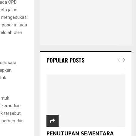
pada OPD
eta jalan
k mengedukasi
 pasar ini ada
kelolah oleh
POPULAR POSTS
ialisasi
apkan,
tuk
untuk
s kemudian
ek tersebut
0 persen dan
PENUTUPAN SEMENTARA