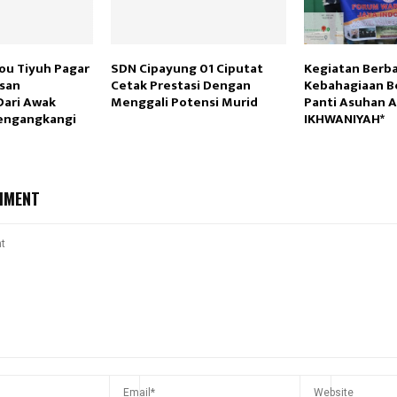
ou Tiyuh Pagar
SDN Cipayung 01 Ciputat
Kegiatan Berba
esan
Cetak Prestasi Dengan
Kebahagiaan B
Dari Awak
Menggali Potensi Murid
Panti Asuhan 
engangkangi
IKHWANIYAH*
MMENT