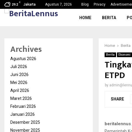
C
g, Nama Baik…
SDN Karang Tengah 6 Gelar MPL
Jakarta
Agustus 7, 2026
Blog
Privacy
Advertiseme
29.2
HOME
BERITA
PO
Archives
Home
Berita
Berita
Ekonomi
Agustus 2026
Tingka
Juli 2026
ETPD
Juni 2026
Mei 2026
by
admin@lenn
April 2026
Maret 2026
SHARE
Februari 2026
Januari 2026
Desember 2025
beritalennus
November 2025
Pemerintah Ko