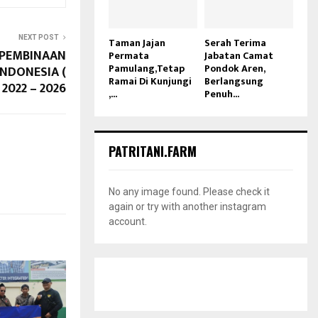
NEXT POST
Taman Jajan
Serah Terima
 PEMBINAAN
Permata
Jabatan Camat
Pamulang,Tetap
Pondok Aren,
INDONESIA (
Ramai Di Kunjungi
Berlangsung
 2022 – 2026
,...
Penuh...
PATRITANI.FARM
No any image found. Please check it
again or try with another instagram
account.