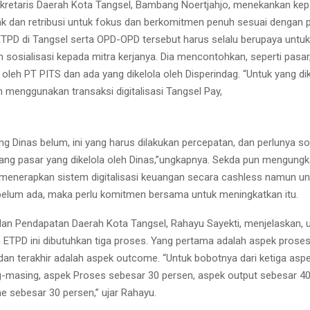
kretaris Daerah Kota Tangsel, Bambang Noertjahjo, menekankan ke
ak dan retribusi untuk fokus dan berkomitmen penuh sesuai dengan p
TPD di Tangsel serta OPD-OPD tersebut harus selalu berupaya untu
sosialisasi kepada mitra kerjanya. Dia mencontohkan, seperti pasar,
 oleh PT PITS dan ada yang dikelola oleh Disperindag. “Untuk yang di
 menggunakan transaksi digitalisasi Tangsel Pay,
g Dinas belum, ini yang harus dilakukan percepatan, dan perlunya sos
ng pasar yang dikelola oleh Dinas,”ungkapnya. Sekda pun mengungk
 menerapkan sistem digitalisasi keuangan secara cashless namun un
elum ada, maka perlu komitmen bersama untuk meningkatkan itu.
dan Pendapatan Daerah Kota Tangsel, Rahayu Sayekti, menjelaskan, 
TPD ini dibutuhkan tiga proses. Yang pertama adalah aspek prose
dan terakhir adalah aspek outcome. “Untuk bobotnya dari ketiga asp
-masing, aspek Proses sebesar 30 persen, aspek output sebesar 4
 sebesar 30 persen,” ujar Rahayu.