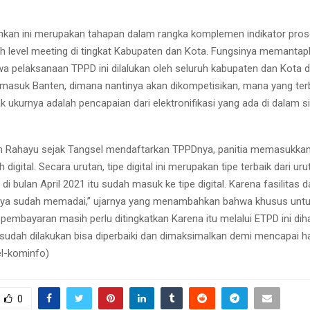
an ini merupakan tahapan dalam rangka komplemen indikator prose
h level meeting di tingkat Kabupaten dan Kota. Fungsinya memantap
wa pelaksanaan TPPD ini dilalukan oleh seluruh kabupaten dan Kota d
rmasuk Banten, dimana nantinya akan dikompetisikan, mana yang terb
k ukurnya adalah pencapaian dari elektronifikasi yang ada di dalam 
eh Rahayu sejak Tangsel mendaftarkan TPPDnya, panitia memasukka
 digital. Secara urutan, tipe digital ini merupakan tipe terbaik dari ur
di bulan April 2021 itu sudah masuk ke tipe digital. Karena fasilitas 
 nya sudah memadai,” ujarnya yang menambahkan bahwa khusus unt
i pembayaran masih perlu ditingkatkan Karena itu melalui ETPD ini di
 sudah dilakukan bisa diperbaiki dan dimaksimalkan demi mencapai has
l-kominfo)
0