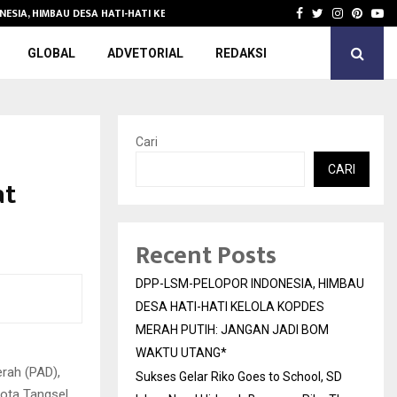
NESIA, HIMBAU DESA HATI-HATI KELOLA KOPDES…
Sukses Gelar 
Facebook
Twitter
Instagra
Pinter
Yo
GLOBAL
ADVETORIAL
REDAKSI
Cari
CARI
at
Recent Posts
DPP-LSM-PELOPOR INDONESIA, HIMBAU
DESA HATI-HATI KELOLA KOPDES
MERAH PUTIH: JANGAN JADI BOM
WAKTU UTANG*
rah (PAD),
Sukses Gelar Riko Goes to School, SD
ota Tangsel