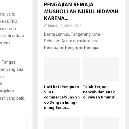
PENGAJIAN REMAJA
MUSHOLLAH NURUL HIDAYAH
s, yaitu
KARENA...
kan ETPD.
Maret 12, 2022
0
i seluruh
Berita Lennus, Tangerang Kota –
aik di antara
Sebelum Acara di mulai acara
sistem
Penutupan Pengajian Remaja...
n Tangsel
utan yang ada.
dan
uk
Hati hati Penipuan
Telah Terjadi
harapkan
Sun E-
Pencabulan Anak
commerce/Sun5.Sh
di Bawah Umur di...
il yang baik.
op Dengan Iming-
iming Bonus...