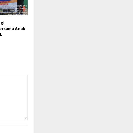
gi
ersama Anak
AL