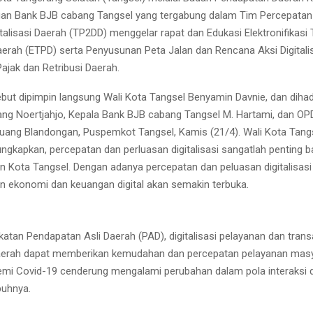
an Bank BJB cabang Tangsel yang tergabung dalam Tim Percepatan
talisasi Daerah (TP2DD) menggelar rapat dan Edukasi Elektronifikasi 
erah (ETPD) serta Penyusunan Peta Jalan dan Rencana Aksi Digitali
jak dan Retribusi Daerah.
but dipimpin langsung Wali Kota Tangsel Benyamin Davnie, dan dihadi
g Noertjahjo, Kepala Bank BJB cabang Tangsel M. Hartami, dan OPD 
ruang Blandongan, Puspemkot Tangsel, Kamis (21/4). Wali Kota Tang
ngkapkan, percepatan dan perluasan digitalisasi sangatlah penting b
Kota Tangsel. Dengan adanya percepatan dan peluasan digitalisasi
ekonomi dan keuangan digital akan semakin terbuka.
katan Pendapatan Asli Daerah (PAD), digitalisasi pelayanan dan trans
aerah dapat memberikan kemudahan dan percepatan pelayanan masy
mi Covid-19 cenderung mengalami perubahan dalam pola interaksi 
buhnya.