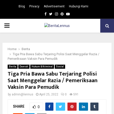
Blog
Privacy
Advertisement
Hubungi Kami
Facebook
Twitter
Instagram
Pinterest
Youtube
PRIMARY
MENU
Home
Berita
Tiga Pria Bawa Sabu Terjaring Polisi Saat Menggelar Razia /
Pemeriksaan Vaksin Para Pemudik
Berita
Daerah
Hukum & Kriminal
Sosial
Tiga Pria Bawa Sabu Terjaring Polisi
Saat Menggelar Razia / Pemeriksaan
Vaksin Para Pemudik
by
admin@lennus
April 25, 2022
0
591
SHARE
0