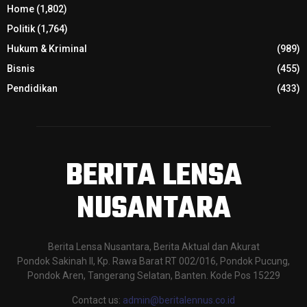
Home
(1,802)
Politik
(1,764)
Hukum & Kriminal
(989)
Bisnis
(455)
Pendidikan
(433)
BERITA LENSA
NUSANTARA
Berita Lensa Nusantara, Berita Aktual dan Akurat
Pondok Sakinah II, Kp. Rawa Barat RT 002/016, Pondok Pucung,
Pondok Aren, Tangerang Selatan, Banten. Kode Pos 15229
Contact us:
admin@beritalennus.co.id