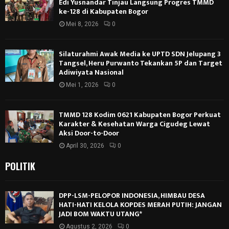
Edi Yusnandar Tinjau Langsung Progres TMMD
ke-128 di Kabupaten Bogor
Mei 8, 2026
0
Silaturahmi Awak Media ke UPTD SDN Jelupang 3
Tangsel, Heru Purwanto Tekankan 5P dan Target
Adiwiyata Nasional
Mei 1, 2026
0
TMMD 128 Kodim 0621 Kabupaten Bogor Perkuat
Karakter & Kesehatan Warga Cigudeg Lewat
Aksi Door-to-Door
April 30, 2026
0
POLITIK
DPP-LSM-PELOPOR INDONESIA, HIMBAU DESA
HATI-HATI KELOLA KOPDES MERAH PUTIH: JANGAN
JADI BOM WAKTU UTANG*
Agustus 2, 2026
0