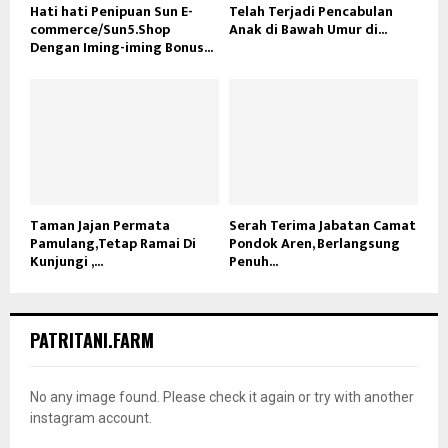
Hati hati Penipuan Sun E-
Telah Terjadi Pencabulan
commerce/Sun5.Shop
Anak di Bawah Umur di...
Dengan Iming-iming Bonus...
Taman Jajan Permata
Serah Terima Jabatan Camat
Pamulang,Tetap Ramai Di
Pondok Aren, Berlangsung
Kunjungi ,...
Penuh...
PATRITANI.FARM
No any image found. Please check it again or try with another
instagram account.