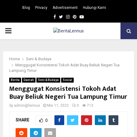
Blog
Privacy
Advertisement
Hubungi Kami
Facebook
Twitter
Instagram
Pinterest
Youtube
PRIMARY
MENU
Home
Seni & Budaya
Menggugat Konsistensi Tokoh Adat Buay Beliuk Negeri Tua
Lampung Timur
Berita
Daerah
Seni & Budaya
Sosial
Menggugat Konsistensi Tokoh Adat
Buay Beliuk Negeri Tua Lampung Timur
by
admin@lennus
Mei 11, 2022
0
713
SHARE
0