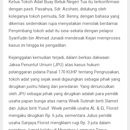
Ketua Tokoh Adat Buay Beliuk Negeri Tua itu terkonfirmasi
dengan pasti. Pasalnya, Sdr. Azoheiri, didukung oleh
koleganya tokoh pemuda, Sdr. Benny, dengan bahasa yang
dikemas sedemikian rupa menyatakan menolak berdamai.
Penyimbang tokoh adat itu seia-sekata dengan pelapor
Syarifudin bin Ahmad Junaidi mendesak Kejari memproses
kasus ini hingga ke pengadilan.
Kejanggalan kemudian terjadi, dalam berkas dakwaan
Jaksa Penuntut Umum (JPU) atas kasus hukum
pelanggaran pidana Pasal 170 KUHP tentang Pengrusakan,
tokoh adat yang sejak awal digaungkan sebagai pihak yang
dirugikan justru hilang dari peredaran. Yang dimunculkan
oleh JPU sebagai pihak yang dirugikan adalah para pemilik
usaha papan bunga atas nama Wiwik Sutinah binti Slamet
dan Julius binti Yusuf. Wiwik pemilik usaha AL & EL Florist
mengaku dirugikan Rp. 6 juta, sementara Julius pemilik
usaha Sanjaya Florist mengklaim rugi Rp. 3 juta dalam
peristiwa Jumat kelabu di Mapolres Lampung Timur.