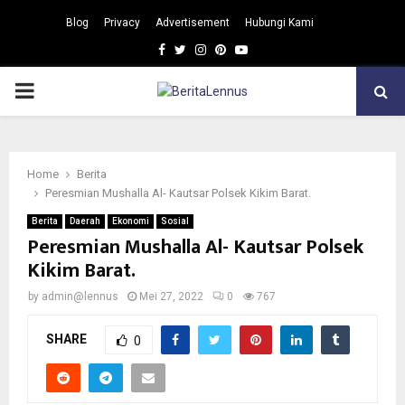
Blog
Privacy
Advertisement
Hubungi Kami
Facebook
Twitter
Instagram
Pinterest
Youtube
PRIMARY
MENU
Home
Berita
Peresmian Mushalla Al- Kautsar Polsek Kikim Barat.
Berita
Daerah
Ekonomi
Sosial
Peresmian Mushalla Al- Kautsar Polsek
Kikim Barat.
by
admin@lennus
Mei 27, 2022
0
767
SHARE
0