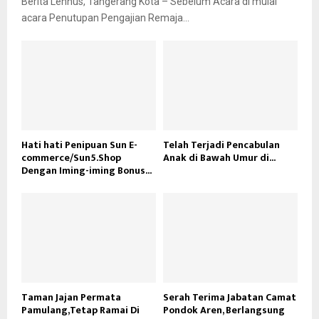
Berita Lennus, Tangerang Kota – Sebelum Acara di mulai
acara Penutupan Pengajian Remaja...
Hati hati Penipuan Sun E-
Telah Terjadi Pencabulan
commerce/Sun5.Shop
Anak di Bawah Umur di...
Dengan Iming-iming Bonus...
Taman Jajan Permata
Serah Terima Jabatan Camat
Pamulang,Tetap Ramai Di
Pondok Aren, Berlangsung