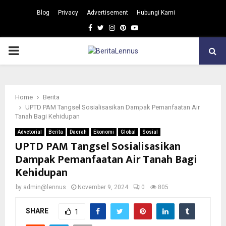
Blog
Privacy
Advertisement
Hubungi Kami
Facebook
Twitter
Instagram
Pinterest
Youtube
PRIMARY
MENU
Home
Berita
UPTD PAM Tangsel Sosialisasikan Dampak Pemanfaatan Air
Tanah Bagi Kehidupan
Advetorial
Berita
Daerah
Ekonomi
Global
Sosial
UPTD PAM Tangsel Sosialisasikan
Dampak Pemanfaatan Air Tanah Bagi
Kehidupan
by
admin@lennus
November 9, 2024
0
805
SHARE
1