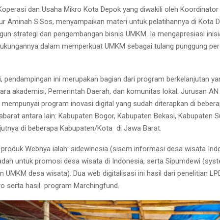
Koperasi dan Usaha Mikro Kota Depok yang diwakili oleh Koordinato
ur Aminah S.Sos, menyampaikan materi untuk pelatihannya di Kota 
un strategi dan pengembangan bisnis UMKM. Ia mengapresiasi inisiat
ukungannya dalam memperkuat UMKM sebagai tulang punggung pe
ui, pendampingan ini merupakan bagian dari program berkelanjutan y
tara akademisi, Pemerintah Daerah, dan komunitas lokal. Jurusan AN
a mempunyai program inovasi digital yang sudah diterapkan di beber
abarat antara lain: Kabupaten Bogor, Kabupaten Bekasi, Kabupaten 
jutnya di beberapa Kabupaten/Kota di Jawa Barat.
roduk Webnya ialah: sidewinesia (sisem informasi desa wisata Ind
ah untuk promosi desa wisata di Indonesia, serta Sipumdewi (sys
UMKM desa wisata). Dua web digitalisasi ini hasil dari penelitian L
o serta hasil program Marchingfund.