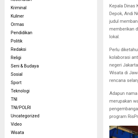
Kepala Dinas 
Kriminal
Depok, Andi N
Kuliner
judul membang
Ormas
memberikan d
Pendidikan
lokal.
Politik
Redaksi
Perlu diketah
kolaborasi an
Religi
negeri Jakart
Seni & Budaya
Wisata di Jaw
Sosial
rencana selan
Sport
Teknologi
Adapun nama p
TNI
merupakan wad
TNI/POLRI
pengembangan 
Uncategorized
program RisPr
Video
Wisata