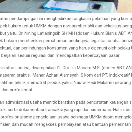
egiatan pendampingan ini menghadirkan rangkaian pelatihan yang komp
aspek hukum untuk UMKM dengan narasumber ahli dan sekaligus peng
ebut yaitu, Dr. Nining Latianingsih SH MH (dosen Hukum Bisnis ABT A
ek hukum memberikan pemahaman pentingnya legalitas usaha, perizi
lektual, dan perlindungan konsumen yang harus dipenuhi oleh pelak
berjalan sesuai regulasi dan mendapatkan kepercayaan pasar.
nistrasi usaha, disampaikan Dr. Dra. Iis Mariam M.Si (dosen ABT AN
emasaran praktisi, Mahar Azhari Alamsyah. S.kom dari PT. Indokreatif
elatihan teknik memotret produk yakni, Naufal Hadi Makarim seorang 
if dan profesional.
ihan administrasi usaha menitik beratkan pada pencatatan keuangan 
ok, serta dokumentasi transaksi yang rapi dan sistematis. Hal ini be
 profesionalisme pengelolaan usaha sehingga UMKM dapat mengelo
efisien dan mudah mengakses pembiayaan atau bantuan pemerintah.