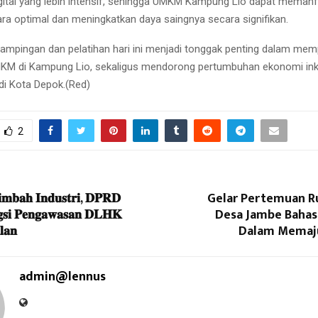
ital yang lebih intensif, sehingga UMKM Kampung Lio dapat meman
ara optimal dan meningkatkan daya saingnya secara signifikan.
ampingan dan pelatihan hari ini menjadi tonggak penting dalam mem
KM di Kampung Lio, sekaligus mendorong pertumbuhan ekonomi inkl
 di Kota Depok.(Red)
2
𝐦𝐛𝐚𝐡 𝐈𝐧𝐝𝐮𝐬𝐭𝐫𝐢, 𝐃𝐏𝐑𝐃
Gelar Pertemuan Ru
𝐠𝐬𝐢 𝐏𝐞𝐧𝐠𝐚𝐰𝐚𝐬𝐚𝐧 𝐃𝐋𝐇𝐊
Desa Jambe Bahas 
𝐥𝐚𝐧
Dalam Mema
admin@lennus