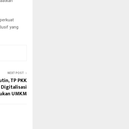
faatkan
perkuat
usif yang
NEXT POST
tin, TP PKK
Digitalisasi
jukan UMKM