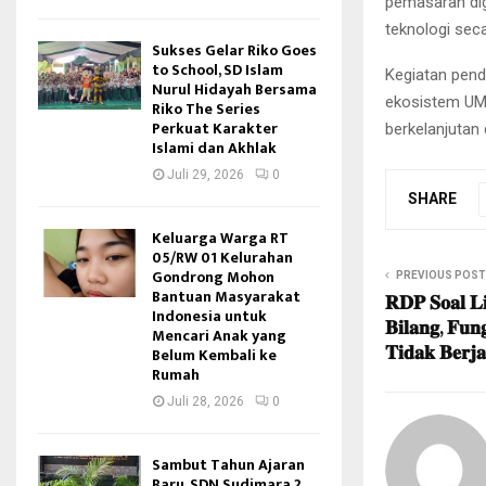
pemasaran dig
teknologi sec
Sukses Gelar Riko Goes
to School, SD Islam
Kegiatan pend
Nurul Hidayah Bersama
ekosistem UM
Riko The Series
Perkuat Karakter
berkelanjutan
Islami dan Akhlak
Juli 29, 2026
0
SHARE
Keluarga Warga RT
05/RW 01 Kelurahan
Gondrong Mohon
PREVIOUS POST
Bantuan Masyarakat
𝐑𝐃𝐏 𝐒𝐨𝐚𝐥 𝐋
Indonesia untuk
𝐁𝐢𝐥𝐚𝐧𝐠, 𝐅𝐮
Mencari Anak yang
𝐓𝐢𝐝𝐚𝐤 𝐁𝐞𝐫𝐣𝐚
Belum Kembali ke
Rumah
Juli 28, 2026
0
Sambut Tahun Ajaran
Baru, SDN Sudimara 2