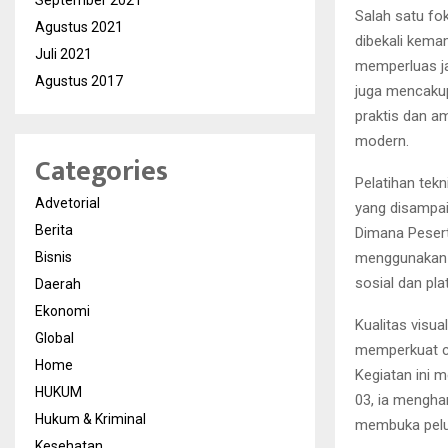
September 2021
Salah satu fo
Agustus 2021
dibekali kema
Juli 2021
memperluas ja
Agustus 2017
juga mencakup
praktis dan a
modern.
Categories
Pelatihan tek
Advetorial
yang disampai
Berita
Dimana Pesert
Bisnis
menggunakan p
sosial dan pla
Daerah
Ekonomi
Kualitas visu
Global
memperkuat c
Home
Kegiatan ini 
HUKUM
03, ia mengha
Hukum & Kriminal
membuka pelua
Kesehatan