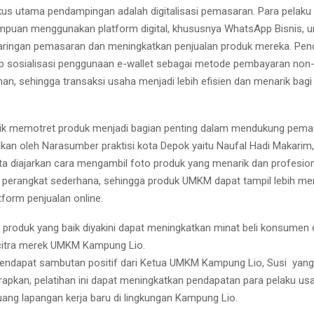
kus utama pendampingan adalah digitalisasi pemasaran. Para pelak
mpuan menggunakan platform digital, khususnya WhatsApp Bisnis, u
ringan pemasaran dan meningkatkan penjualan produk mereka. Pen
 sosialisasi penggunaan e-wallet sebagai metode pembayaran non-
man, sehingga transaksi usaha menjadi lebih efisien dan menarik ba
nik memotret produk menjadi bagian penting dalam mendukung pemasa
kan oleh Narasumber praktisi kota Depok yaitu Naufal Hadi Makarim
a diajarkan cara mengambil foto produk yang menarik dan profesio
erangkat sederhana, sehingga produk UMKM dapat tampil lebih men
tform penjualan online.
al produk yang baik diyakini dapat meningkatkan minat beli konsumen
itra merek UMKM Kampung Lio.
mendapat sambutan positif dari Ketua UMKM Kampung Lio, Susi yang j
rapkan, pelatihan ini dapat meningkatkan pendapatan para pelaku us
ng lapangan kerja baru di lingkungan Kampung Lio.