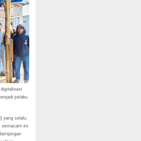
igitalisasi
enjadi pelaku
 yang selalu
m semacam ini
ndampingan