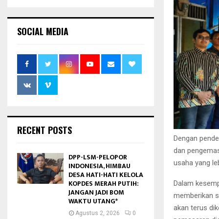
SOCIAL MEDIA
RECENT POSTS
Dengan pendek
dan pengemas
DPP-LSM-PELOPOR
usaha yang leb
INDONESIA, HIMBAU
DESA HATI-HATI KELOLA
KOPDES MERAH PUTIH:
Dalam kesempa
JANGAN JADI BOM
memberikan s
WAKTU UTANG*
akan terus d
Agustus 2, 2026
0