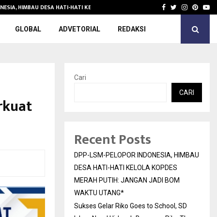
NESIA, HIMBAU DESA HATI-HATI KELOLA KOPDES…
Sukses Gelar 
Facebook
Twitter
Instagra
Pinter
Yo
GLOBAL
ADVETORIAL
REDAKSI
Cari
CARI
rkuat
Recent Posts
DPP-LSM-PELOPOR INDONESIA, HIMBAU
DESA HATI-HATI KELOLA KOPDES
MERAH PUTIH: JANGAN JADI BOM
WAKTU UTANG*
Sukses Gelar Riko Goes to School, SD