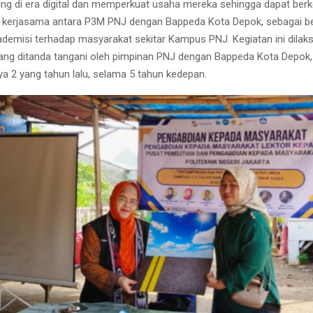
g di era digital dan memperkuat usaha mereka sehingga dapat berke
kerjasama antara P3M PNJ dengan Bappeda Kota Depok, sebagai b
ademisi terhadap masyarakat sekitar Kampus PNJ. Kegiatan ini dila
ang ditanda tangani oleh pimpinan PNJ dengan Bappeda Kota Depok,
a 2 yang tahun lalu, selama 5 tahun kedepan.