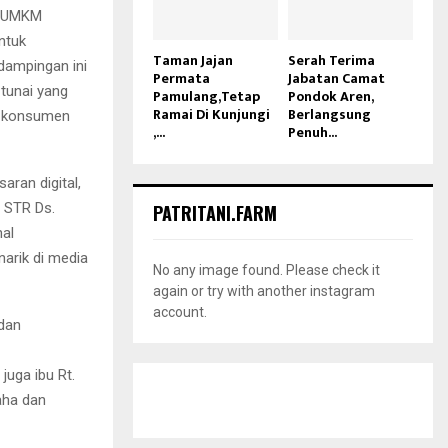
u UMKM
ntuk
Taman Jajan
Serah Terima
dampingan ini
Permata
Jabatan Camat
tunai yang
Pamulang,Tetap
Pondok Aren,
Ramai Di Kunjungi
Berlangsung
gi konsumen
,...
Penuh...
ran digital,
, STR Ds.
PATRITANI.FARM
nal
arik di media
No any image found. Please check it
again or try with another instagram
account.
 dan
uga ibu Rt.
aha dan