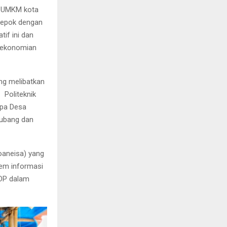
r UMKM kota
Depok dengan
if ini dan
rekonomian
ang melibatkan
 Politeknik
apa Desa
Subang dan
oaneisa) yang
tem informasi
PDP dalam