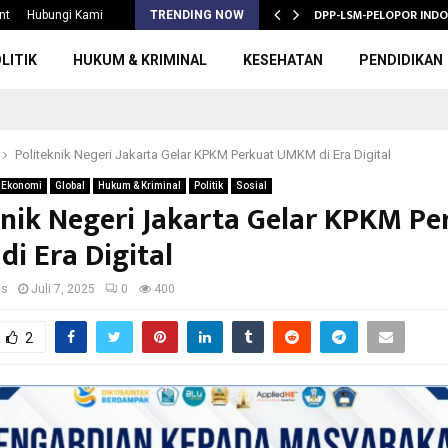
S 2026/2027,…
DPP-LSM-PELOPOR INDO
nt
Hubungi Kami
TRENDING NOW
LITIK
HUKUM & KRIMINAL
KESEHATAN
PENDIDIKAN
Politeknik Negeri Jakarta Gelar KPKM Perkuat UMKM di Era Digital
Ekonomi
Global
Hukum & Kriminal
Politik
Sosial
knik Negeri Jakarta Gelar KPKM Pe
i Era Digital
us
Juli 7, 2025
0
400
2