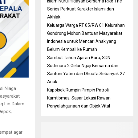
Islam Nurul Hidayah Bersama Riko The
Series Perkuat Karakter Islami dan
Akhlak
Keluarga Warga RT 05/RW 01 Kelurahan
Gondrong Mohon Bantuan Masyarakat
Indonesia untuk Mencari Anak yang
Belum Kembali ke Rumah
Sambut Tahun Ajaran Baru, SDN
Sudimara 2 Gelar Ngaji Bersama dan
Santuni Yatim dan Dhuafa Sebanyak 27
Anak
si Niaga
Kapolsek Rumpin Pimpin Patroli
Masyarakat
Kamtibmas, Sasar Lokasi Rawan
g Lio Dalam
Penyalahgunaan dan Objek Vital
Depok,
empat agar