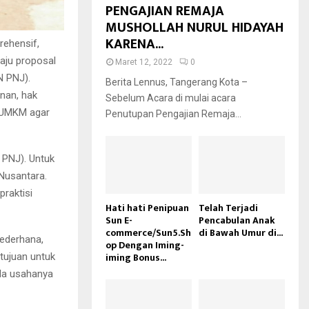
PENGAJIAN REMAJA
MUSHOLLAH NURUL HIDAYAH
KARENA...
rehensif,
aju proposal
Maret 12, 2022
0
N PNJ).
Berita Lennus, Tangerang Kota –
nan, hak
Sebelum Acara di mulai acara
u UMKM agar
Penutupan Pengajian Remaja...
 PNJ). Untuk
 Nusantara.
praktisi
Hati hati Penipuan
Telah Terjadi
Sun E-
Pencabulan Anak
commerce/Sun5.Sh
di Bawah Umur di...
sederhana,
op Dengan Iming-
iming Bonus...
rtujuan untuk
la usahanya