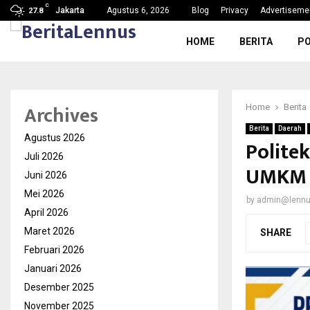
C
g, Nama Baik…
SDN Karang Tengah 6 Gelar MPL
Jakarta
Agustus 6, 2026
Blog
Privacy
Advertiseme
27.8
HOME
BERITA
PO
Archives
Home
Berita
Berita
Daerah
Agustus 2026
Polite
Juli 2026
UMKM d
Juni 2026
Mei 2026
by
admin@lenn
April 2026
Maret 2026
SHARE
Februari 2026
Januari 2026
Desember 2025
November 2025