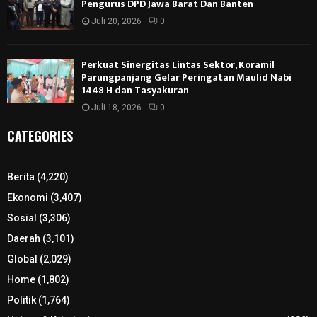
Pengurus DPD Jawa Barat Dan Banten
Juli 20, 2026
0
Perkuat Sinergitas Lintas Sektor, Koramil
Parungpanjang Gelar Peringatan Maulid Nabi
1448 H dan Tasyakuran
Juli 18, 2026
0
CATEGORIES
Berita
(4,220)
Ekonomi
(3,407)
Sosial
(3,306)
Daerah
(3,101)
Global
(2,029)
Home
(1,802)
Politik
(1,764)