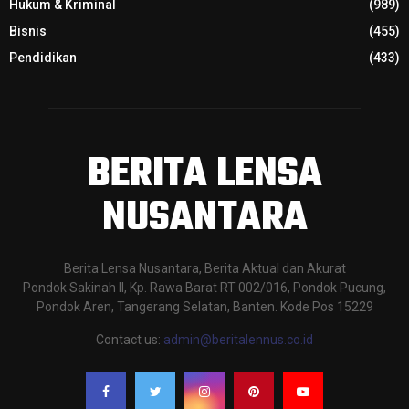
Hukum & Kriminal
(989)
Bisnis
(455)
Pendidikan
(433)
BERITA LENSA
NUSANTARA
Berita Lensa Nusantara, Berita Aktual dan Akurat
Pondok Sakinah II, Kp. Rawa Barat RT 002/016, Pondok Pucung,
Pondok Aren, Tangerang Selatan, Banten. Kode Pos 15229
Contact us:
admin@beritalennus.co.id