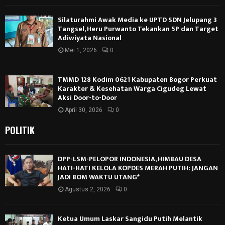
Silaturahmi Awak Media ke UPTD SDN Jelupang 3
Tangsel, Heru Purwanto Tekankan 5P dan Target
Adiwiyata Nasional
Mei 1, 2026
0
TMMD 128 Kodim 0621 Kabupaten Bogor Perkuat
Karakter & Kesehatan Warga Cigudeg Lewat
Aksi Door-to-Door
April 30, 2026
0
POLITIK
DPP-LSM-PELOPOR INDONESIA, HIMBAU DESA
HATI-HATI KELOLA KOPDES MERAH PUTIH: JANGAN
JADI BOM WAKTU UTANG*
Agustus 2, 2026
0
Ketua Umum Laskar Sangidu Putih Melantik