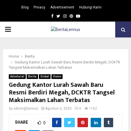
Blog
Privacy
Advertisement
Hubungi Kami
Facebook
Twitter
Instagram
Pinterest
Youtube
PRIMARY
MENU
Home
Berita
Gedung Kantor Lurah Sawah Baru Resmi Berdiri Megah, DCKTR
Tangsel Maksimalkan Lahan Terbatas
Advetorial
Berita
Global
Home
Gedung Kantor Lurah Sawah Baru
Resmi Berdiri Megah, DCKTR Tangsel
Maksimalkan Lahan Terbatas
by
admin@lennus
Agustus 6, 2025
0
1162
SHARE
0