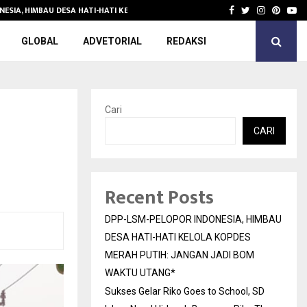
NESIA, HIMBAU DESA HATI-HATI KELOLA KOPDES…
Sukses Gelar 
Facebook
Twitter
Instagra
Pinter
Yo
GLOBAL
ADVETORIAL
REDAKSI
Cari
CARI
Recent Posts
DPP-LSM-PELOPOR INDONESIA, HIMBAU
DESA HATI-HATI KELOLA KOPDES
MERAH PUTIH: JANGAN JADI BOM
WAKTU UTANG*
Sukses Gelar Riko Goes to School, SD