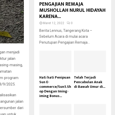
PENGAJIAN REMAJA
MUSHOLLAH NURUL HIDAYAH
KARENA...
Maret 12, 2022
0
Berita Lennus, Tangerang Kota –
Sebelum Acara di mulai acara
Penutupan Pengajian Remaja...
gan menjadi
tur jalan
asing-masing,
camatan
Hati hati Penipuan
Telah Terjadi
lam program
Sun E-
Pencabulan Anak
8/9/2025.
commerce/Sun5.Sh
di Bawah Umur di...
op Dengan Iming-
lisasikan
iming Bonus...
angunan jalan
.Bersumber dari
uan untuk