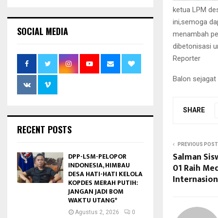
ketua LPM des
ini,semoga da
SOCIAL MEDIA
menambah pere
dibetonisasi 
Reporter
Balon sejagat
SHARE
RECENT POSTS
PREVIOUS POST
Salman Sis
DPP-LSM-PELOPOR
INDONESIA, HIMBAU
01 Raih Med
DESA HATI-HATI KELOLA
Internasion
KOPDES MERAH PUTIH:
JANGAN JADI BOM
WAKTU UTANG*
Agustus 2, 2026
0