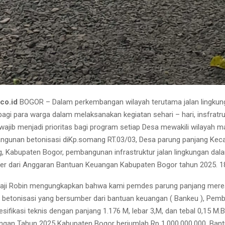
.co.id
BOGOR – Dalam perkembangan wilayah terutama jalan lingkun
agi para warga dalam melaksanakan kegiatan sehari – hari, insfratruk
ajib menjadi prioritas bagi program setiap Desa mewakili wilayah m
ngunan betonisasi diKp.somang RT.03/03, Desa parung panjang Ke
, Kabupaten Bogor, pembangunan infrastruktur jalan lingkungan da
er dari Anggaran Bantuan Keuangan Kabupaten Bogor tahun 2025. 1
haji Robin mengungkapkan bahwa kami pemdes parung panjang merea
etonisasi yang bersumber dari bantuan keuangan ( Bankeu ), Pemb
pesifikasi teknis dengan panjang 1.176 M, lebar 3,M, dan tebal 0,15 M
gan Tahun 2025 Kabupaten Bogor berjumlah Rp 1.000.000.000, Bant