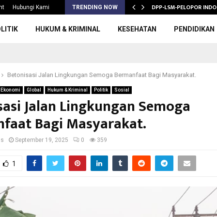
S 2026/2027,…
DPP-LSM-PELOPOR INDO
nt
Hubungi Kami
TRENDING NOW
LITIK
HUKUM & KRIMINAL
KESEHATAN
PENDIDIKAN
Betonisasi Jalan Lingkungan Semoga Bermanfaat Bagi Masyarakat.
Ekonomi
Global
Hukum & Kriminal
Politik
Sosial
sasi Jalan Lingkungan Semoga
faat Bagi Masyarakat.
us
September 19, 2025
0
359
1