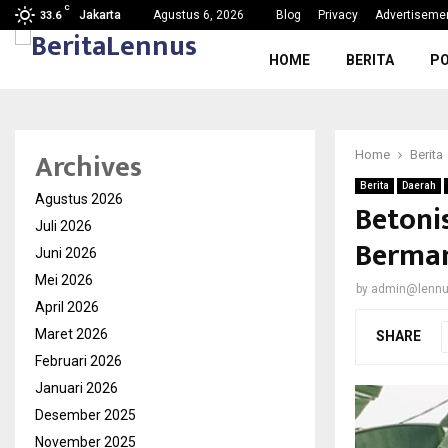
C
g, Nama Baik…
SDN Karang Tengah 6 Gelar MPL
Jakarta
Agustus 6, 2026
Blog
Privacy
Advertiseme
33.6
HOME
BERITA
PO
Archives
Home
Berita
Berita
Daerah
Agustus 2026
Betoni
Juli 2026
Berman
Juni 2026
Mei 2026
by
admin@lenn
April 2026
Maret 2026
SHARE
Februari 2026
Januari 2026
Desember 2025
November 2025