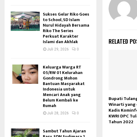
Sukses Gelar Riko Goes
to School, SD Islam
Nurul Hidayah Bersama
Riko The Series
Perkuat Karakter
RELATED PO
Islami dan Akhlak
Juli 29, 2026
0
Keluarga Warga RT
05/RW 01 Kelurahan
Gondrong Mohon
Bantuan Masyarakat
Indonesia untuk
Mencari Anak yang
Bupati Tulan
Belum Kembali ke
Winarti yang 
Rumah
Kadis Kominf
Juli 28, 2026
0
KWRI DPC Tu
Tahun 2022
Sambut Tahun Ajaran
Baru, SDN Sudimara 2