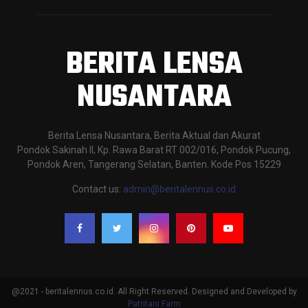
BERITA LENSA
NUSANTARA
Berita Lensa Nusantara, Berita Aktual dan Akurat
Pondok Sakinah II, Kp. Rawa Barat RT 002/016, Pondok Pucung,
Pondok Aren, Tangerang Selatan, Banten. Kode Pos 15229
Contact us:
admin@beritalennus.co.id
@2021 - beritalennus.co.id. All Right Reserved. Designed and Developed by
Patritani.Farm