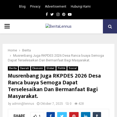
Blog
Privacy
Advertisement
Hubungi Kami
Facebook
Twitter
Instagram
Pinterest
Youtube
PRIMARY
MENU
Home
Berita
Musrenbang Juga RKPDES 2026 Desa Ranca buaya Semoga
Dapat Terselesaikan Dan Bermanfaat Bagi Masyarakat.
Berita
Daerah
Ekonomi
Global
Politik
Sosial
Musrenbang Juga RKPDES 2026 Desa
Ranca buaya Semoga Dapat
Terselesaikan Dan Bermanfaat Bagi
Masyarakat.
by
admin@lennus
Oktober 7, 2025
0
428
SHARE
1