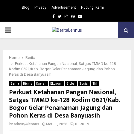
Blog
Privacy
Advertisement
Hubungi Kami
Facebook
Twitter
Instagram
Pinterest
Youtube
PRIMARY
MENU
Home
Berita
Perkuat Ketahanan Pangan Nasional, Satgas TMMD ke-128
Kodim 0621/Kab. Bogor Gelar Penanaman Jagung dan Pohon
Keras di Desa Banyuasih
Berita
Bisnis
Daerah
Ekonomi
Global
Sosial
TNI
Perkuat Ketahanan Pangan Nasional,
Satgas TMMD ke-128 Kodim 0621/Kab.
Bogor Gelar Penanaman Jagung dan
Pohon Keras di Desa Banyuasih
by
admin@lennus
Mei 11, 2026
0
191