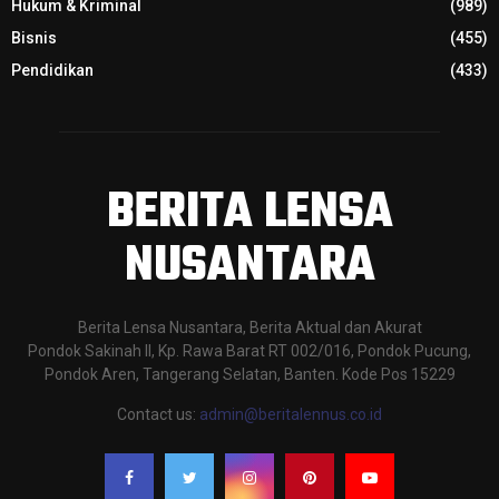
Hukum & Kriminal
(989)
Bisnis
(455)
Pendidikan
(433)
BERITA LENSA
NUSANTARA
Berita Lensa Nusantara, Berita Aktual dan Akurat
Pondok Sakinah II, Kp. Rawa Barat RT 002/016, Pondok Pucung,
Pondok Aren, Tangerang Selatan, Banten. Kode Pos 15229
Contact us:
admin@beritalennus.co.id