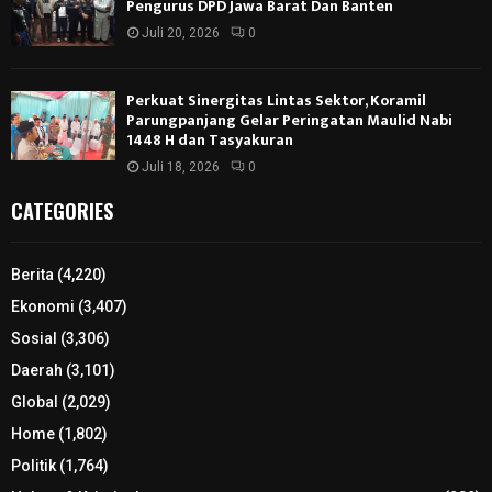
Pengurus DPD Jawa Barat Dan Banten
Juli 20, 2026
0
Perkuat Sinergitas Lintas Sektor, Koramil
Parungpanjang Gelar Peringatan Maulid Nabi
1448 H dan Tasyakuran
Juli 18, 2026
0
CATEGORIES
Berita
(4,220)
Ekonomi
(3,407)
Sosial
(3,306)
Daerah
(3,101)
Global
(2,029)
Home
(1,802)
Politik
(1,764)