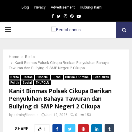
Blog
Privacy
Advertisement
Hubungi Kami
Facebook
Twitter
Instagram
Pinterest
Youtube
PRIMARY
MENU
Home
Berita
Kanit Binmas Polsek Cikupa Berikan Penyuluhan Bahaya
Tawuran dan Bullying di SMP Negeri 2 Cikupa
Berita
Daerah
Ekonomi
Global
Hukum & Kriminal
Pendidikan
Politik
Sosial
TNI/POLRI
Kanit Binmas Polsek Cikupa Berikan
Penyuluhan Bahaya Tawuran dan
Bullying di SMP Negeri 2 Cikupa
by
admin@lennus
Juni 12, 2026
0
153
SHARE
1