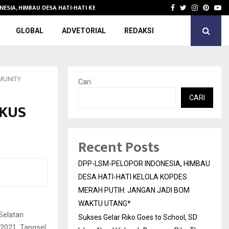
NESIA, HIMBAU DESA HATI-HATI KELOLA KOPDES…
Sukses Gelar 
Facebook
Twitter
Instagra
Pinter
Yo
GLOBAL
ADVETORIAL
REDAKSI
MUNITY
Cari
CARI
OKUS
Recent Posts
DPP-LSM-PELOPOR INDONESIA, HIMBAU
DESA HATI-HATI KELOLA KOPDES
MERAH PUTIH: JANGAN JADI BOM
WAKTU UTANG*
Selatan
Sukses Gelar Riko Goes to School, SD
2021, Tangsel