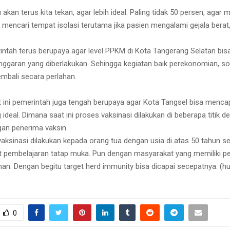
u akan terus kita tekan, agar lebih ideal. Paling tidak 50 persen, agar
n mencari tempat isolasi terutama jika pasien mengalami gejala berat,
rintah terus berupaya agar level PPKM di Kota Tangerang Selatan bisa
nggaran yang diberlakukan. Sehingga kegiatan baik perekonomian, so
embali secara perlahan.
at ini pemerintah juga tengah berupaya agar Kota Tangsel bisa menca
ideal. Dimana saat ini proses vaksinasi dilakukan di beberapa titik 
an penerima vaksin.
ksinasi dilakukan kepada orang tua dengan usia di atas 50 tahun se
t pembelajaran tatap muka. Pun dengan masyarakat yang memiliki pe
nan. Dengan begitu target herd immunity bisa dicapai secepatnya. (
0