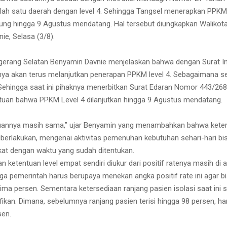
ah satu daerah dengan level 4. Sehingga Tangsel menerapkan PPKM
ung hingga 9 Agustus mendatang. Hal tersebut diungkapkan Walikot
ie, Selasa (3/8).
gerang Selatan Benyamin Davnie menjelaskan bahwa dengan Surat In
nya akan terus melanjutkan penerapan PPKM level 4. Sebagaimana 
 Sehingga saat ini pihaknya menerbitkan Surat Edaran Nomor 443/26
tuan bahwa PPKM Level 4 dilanjutkan hingga 9 Agustus mendatang.
tuannya masih sama,” ujar Benyamin yang menambahkan bahwa kete
berlakukan, mengenai aktivitas pemenuhan kebutuhan sehari-hari bis
at dengan waktu yang sudah ditentukan.
ketentuan level empat sendiri diukur dari positif ratenya masih di a
ga pemerintah harus berupaya menekan angka positif rate ini agar bi
ima persen. Sementara ketersediaan ranjang pasien isolasi saat ini 
ikan. Dimana, sebelumnya ranjang pasien terisi hingga 98 persen, ha
sen.