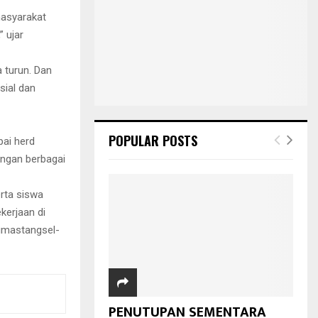
 masyarakat
” ujar
 turun. Dan
sial dan
POPULAR POSTS
pai herd
dengan berbagai
rta siswa
kerjaan di
humastangsel-
PENUTUPAN SEMENTARA