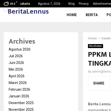
C
g, Nama Baik…
SDN Karang Tengah 6 Gelar MPL
Jakarta
Agustus 7, 2026
Blog
Privacy
Advertiseme
29.2
HOME
BERITA
PO
Archives
Home
Keseh
Kesehatan
Agustus 2026
PPKM 
Juli 2026
TINGK
Juni 2026
Mei 2026
by
admin@lenn
April 2026
Maret 2026
SHARE
Februari 2026
Januari 2026
Desember 2025
Berita Lennu
November 2025
memastikan b