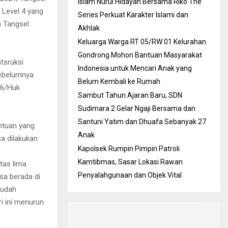
Islam Nurul Hidayah Bersama Riko The
 Level 4 yang
Series Perkuat Karakter Islami dan
a Tangsel
Akhlak
Keluarga Warga RT 05/RW 01 Kelurahan
Gondrong Mohon Bantuan Masyarakat
tsruksi
Indonesia untuk Mencari Anak yang
sebelumnya
Belum Kembali ke Rumah
86/Huk
Sambut Tahun Ajaran Baru, SDN
Sudimara 2 Gelar Ngaji Bersama dan
Santuni Yatim dan Dhuafa Sebanyak 27
ntuan yang
Anak
a dilakukan
Kapolsek Rumpin Pimpin Patroli
Kamtibmas, Sasar Lokasi Rawan
tas lima
Penyalahgunaan dan Objek Vital
sa berada di
sudah
ri ini menurun