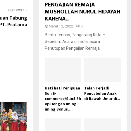
PENGAJIAN REMAJA
MUSHOLLAH NURUL HIDAYAH
NEXT POST
tuan Tabung
KARENA...
 PT. Pratama
Maret 12, 2022
0
Berita Lennus, Tangerang Kota –
Sebelum Acara di mulai acara
Penutupan Pengajian Remaja...
Hati hati Penipuan
Telah Terjadi
Sun E-
Pencabulan Anak
commerce/Sun5.Sh
di Bawah Umur di...
op Dengan Iming-
iming Bonus...