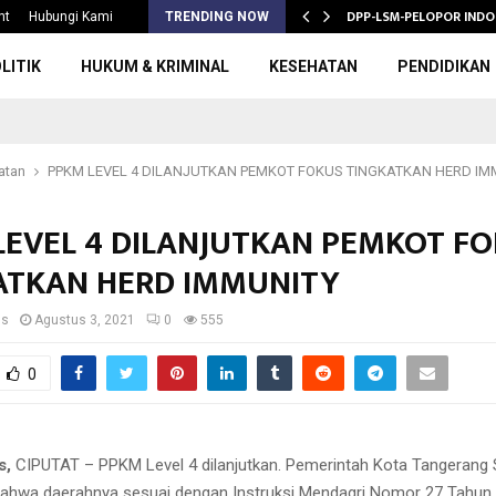
S 2026/2027,…
DPP-LSM-PELOPOR INDO
nt
Hubungi Kami
TRENDING NOW
LITIK
HUKUM & KRIMINAL
KESEHATAN
PENDIDIKAN
atan
PPKM LEVEL 4 DILANJUTKAN PEMKOT FOKUS TINGKATKAN HERD IM
LEVEL 4 DILANJUTKAN PEMKOT F
ATKAN HERD IMMUNITY
us
Agustus 3, 2021
0
555
0
s,
CIPUTAT – PPKM Level 4 dilanjutkan. Pemerintah Kota Tangerang 
ahwa daerahnya sesuai dengan Instruksi Mendagri Nomor 27 Tahun 