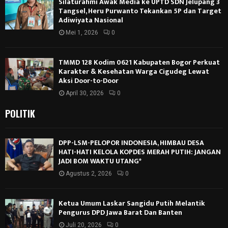
Silaturahmi Awak Media ke UPTD SDN Jelupang 3
Tangsel, Heru Purwanto Tekankan 5P dan Target
Adiwiyata Nasional
Mei 1, 2026
0
TMMD 128 Kodim 0621 Kabupaten Bogor Perkuat
Karakter & Kesehatan Warga Cigudeg Lewat
Aksi Door-to-Door
April 30, 2026
0
POLITIK
DPP-LSM-PELOPOR INDONESIA, HIMBAU DESA
HATI-HATI KELOLA KOPDES MERAH PUTIH: JANGAN
JADI BOM WAKTU UTANG*
Agustus 2, 2026
0
Ketua Umum Laskar Sangidu Putih Melantik
Pengurus DPD Jawa Barat Dan Banten
Juli 20, 2026
0