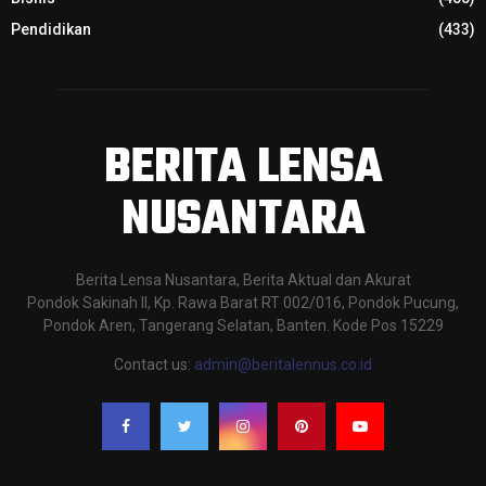
Pendidikan
(433)
BERITA LENSA
NUSANTARA
Berita Lensa Nusantara, Berita Aktual dan Akurat
Pondok Sakinah II, Kp. Rawa Barat RT 002/016, Pondok Pucung,
Pondok Aren, Tangerang Selatan, Banten. Kode Pos 15229
Contact us:
admin@beritalennus.co.id