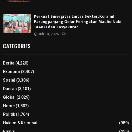
Perkuat Sinergitas Lintas Sektor, Koramil
Parungpanjang Gelar Peringatan Maulid Nabi
1448 H dan Tasyakuran
Juli 18, 2026
0
CATEGORIES
Berita
(4,220)
Ekonomi
(3,407)
Sosial
(3,306)
Daerah
(3,101)
Global
(2,029)
Home
(1,802)
Politik
(1,764)
Hukum & Kriminal
(989)
Bisnis
(455)