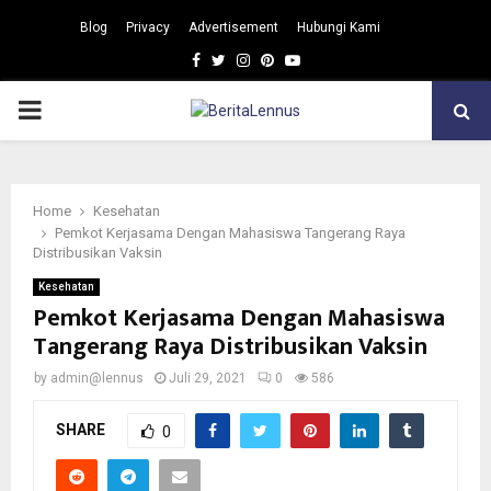
Blog
Privacy
Advertisement
Hubungi Kami
Facebook
Twitter
Instagram
Pinterest
Youtube
PRIMARY
MENU
Home
Kesehatan
Pemkot Kerjasama Dengan Mahasiswa Tangerang Raya
Distribusikan Vaksin
Kesehatan
Pemkot Kerjasama Dengan Mahasiswa
Tangerang Raya Distribusikan Vaksin
by
admin@lennus
Juli 29, 2021
0
586
SHARE
0