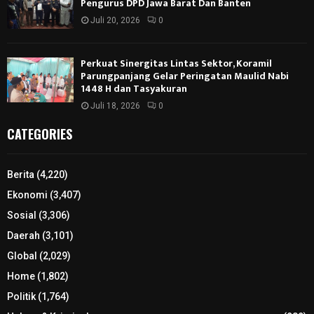
Pengurus DPD Jawa Barat Dan Banten
Juli 20, 2026
0
Perkuat Sinergitas Lintas Sektor, Koramil
Parungpanjang Gelar Peringatan Maulid Nabi
1448 H dan Tasyakuran
Juli 18, 2026
0
CATEGORIES
Berita
(4,220)
Ekonomi
(3,407)
Sosial
(3,306)
Daerah
(3,101)
Global
(2,029)
Home
(1,802)
Politik
(1,764)