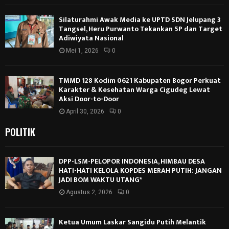
Silaturahmi Awak Media ke UPTD SDN Jelupang 3
Tangsel, Heru Purwanto Tekankan 5P dan Target
Adiwiyata Nasional
Mei 1, 2026
0
TMMD 128 Kodim 0621 Kabupaten Bogor Perkuat
Karakter & Kesehatan Warga Cigudeg Lewat
Aksi Door-to-Door
April 30, 2026
0
POLITIK
DPP-LSM-PELOPOR INDONESIA, HIMBAU DESA
HATI-HATI KELOLA KOPDES MERAH PUTIH: JANGAN
JADI BOM WAKTU UTANG*
Agustus 2, 2026
0
Ketua Umum Laskar Sangidu Putih Melantik