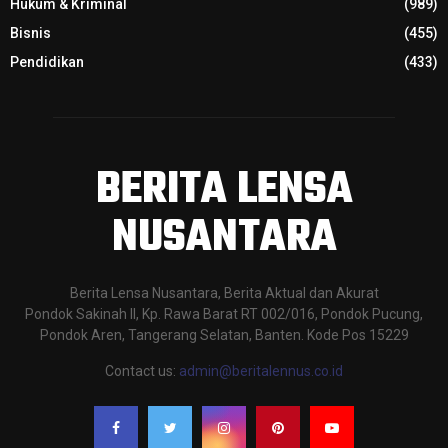
Hukum & Kriminal
(989)
Bisnis
(455)
Pendidikan
(433)
BERITA LENSA
NUSANTARA
Berita Lensa Nusantara, Berita Aktual dan Akurat
Pondok Sakinah II, Kp. Rawa Barat RT 002/016, Pondok Pucung,
Pondok Aren, Tangerang Selatan, Banten. Kode Pos 15229
Contact us:
admin@beritalennus.co.id