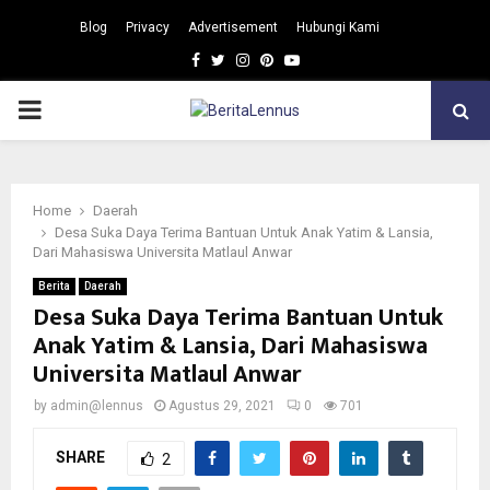
Blog
Privacy
Advertisement
Hubungi Kami
Facebook
Twitter
Instagram
Pinterest
Youtube
PRIMARY
MENU
Home
Daerah
Desa Suka Daya Terima Bantuan Untuk Anak Yatim & Lansia,
Dari Mahasiswa Universita Matlaul Anwar
Berita
Daerah
Desa Suka Daya Terima Bantuan Untuk
Anak Yatim & Lansia, Dari Mahasiswa
Universita Matlaul Anwar
by
admin@lennus
Agustus 29, 2021
0
701
SHARE
2