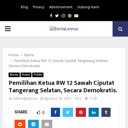
Blog
Privacy
Advertisement
Hubungi Kami
Facebook
Twitter
Instagram
Pinterest
Youtube
PRIMARY
MENU
Home
Berita
Pemilihan Ketua RW 12 Sawah Ciputat Tangerang Selatan,
Secara Demokratis.
Berita
Home
Politik
Pemilihan Ketua RW 12 Sawah Ciputat
Tangerang Selatan, Secara Demokratis.
by
admin@lennus
Agustus 30, 2021
0
1128
SHARE
0