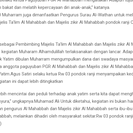
akat dan melatih kepercayaan diri anak-anak,” katanya.
Muharram juga dimanfaatkan Pengurus Surau Al-Wathan untuk me
elis Ta’lim Al Mahabbah dan Majelis zikir Al Mahabbah pondok ranji 
ebagai Pembimbing Majelis Ta’lim Al Mahabbah dan Majelis zikir Al
kegiatan Muharam Alhamdulillah terlaksanakan dengan lancar. Adap
k Yatim dibulan Muharram mengumpulkan dana dari swadaya masyar
a anggota paguyuban PGR Al Mahabbah dan Majelis zikir Al Mahabba
atim.Agus Satiri selaku ketua Rw 03 pondok ranji menyampaikan k
iatan ini dapat lebih ditingkatkan
ebih mencintai dan peduli terhadap anak yatim serta kita dapat meng
syura,” ungkapnya.Muhamad Ali Untuk diketahui, kegiatan ini bukan han
n pengurus Al Mahabbah dan Majelis zikir Al Mahabbah serta ibu-ibu
abbah, melainkan dihadiri oleh masyarakat sekitar.Rw 03 pondok ranji 
)