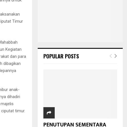
laksanakan
Ciputat Timur
 Mahabbah
un Kegiatan
POPULAR POSTS
akat dan para
h dibagikan
edepannya
hibur anak-
ya dihadiri
 majelis
ciputat timur.
PENUTUPAN SEMENTARA