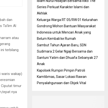
Islam Nurul Hidayah Bersama Riko The
Series Perkuat Karakter Islami dan
Akhlak
bbah dan
Keluarga Warga RT 05/RW 01 Kelurahan
 Ta’lim Al
Gondrong Mohon Bantuan Masyarakat
Indonesia untuk Mencari Anak yang
uharram atau
Belum Kembali ke Rumah
ngerang
Sambut Tahun Ajaran Baru, SDN
ni terbilang
Sudimara 2 Gelar Ngaji Bersama dan
Santuni Yatim dan Dhuafa Sebanyak 27
Anak
Kapolsek Rumpin Pimpin Patroli
i waris wakap)
Kamtibmas, Sasar Lokasi Rawan
 Peresmian
Penyalahgunaan dan Objek Vital
 Ciputat timur
h,tepat nya
annya untuk