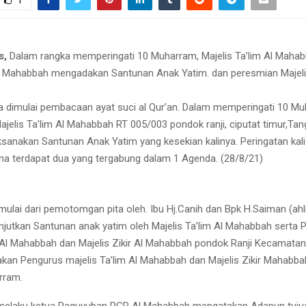
1
s,
Dalam rangka memperingati 10 Muharram, Majelis Ta’lim Al Maha
 Al Mahabbah mengadakan Santunan Anak Yatim. dan peresmian Majelis
 dimulai pembacaan ayat suci al Qur’an. Dalam memperingati 10 M
ajelis Ta’lim Al Mahabbah RT 005/003 pondok ranji, ciputat timur,Ta
sanakan Santunan Anak Yatim yang kesekian kalinya. Peringatan kali i
na terdapat dua yang tergabung dalam 1 Agenda. (28/8/21)
imulai dari pemotomgan pita oleh. Ibu Hj.Canih dan Bpk H.Saiman (ahl
njutkan Santunan anak yatim oleh Majelis Ta’lim Al Mahabbah serta
m Al Mahabbah dan Majelis Zikir Al Mahabbah pondok Ranji Kecamatan
akan Pengurus majelis Ta’lim Al Mahabbah dan Majelis Zikir Mahabba
rram.
o selaku ketua Paguyuban PGR Al Mahabbah mengatakan Adapun tuju