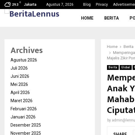
C
g, Nama Baik…
SDN Karang Tengah 6 Gelar MPL
Jakarta
Agustus 7, 2026
Blog
Privacy
Advertiseme
29.3
HOME
BERITA
PO
Archives
Home
Berita
Memperingat
Majelis Zikir Po
Agustus 2026
Juli 2026
Berita
Global
Memper
Juni 2026
Anak Y
Mei 2026
April 2026
Mahabb
Maret 2026
Ciputa
Februari 2026
Januari 2026
by
admin@lenn
Desember 2025
November 2025
SHARE