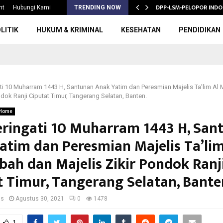
S 2026/2027,…
DPP-LSM-PELOPOR INDO
nt
Hubungi Kami
TRENDING NOW
LITIK
HUKUM & KRIMINAL
KESEHATAN
PENDIDIKAN
i 10 Muharram 1443 H, Santunan Anak Yatim dan Peresmian Majelis Ta’lim A
ndok Ranji Ciputat Timur, Tangerang Selatan, Banten.
Home
ingati 10 Muharram 1443 H, San
atim dan Peresmian Majelis Ta’lim
ah dan Majelis Zikir Pondok Ranj
t Timur, Tangerang Selatan, Bante
us
Agustus 30, 2021
0
1478