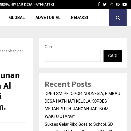
NESIA, HIMBAU DESA HATI-HATI KELOLA KOPDES…
Sukses Gelar 
Facebook
Twitter
Instagra
Pinter
Yo
GLOBAL
ADVETORIAL
REDAKSI
Cari
l Mahabbah dan
CARI
tunan
Recent Posts
 Al
i
DPP-LSM-PELOPOR INDONESIA, HIMBAU
DESA HATI-HATI KELOLA KOPDES
n.
MERAH PUTIH: JANGAN JADI BOM
WAKTU UTANG*
Sukses Gelar Riko Goes to School, SD