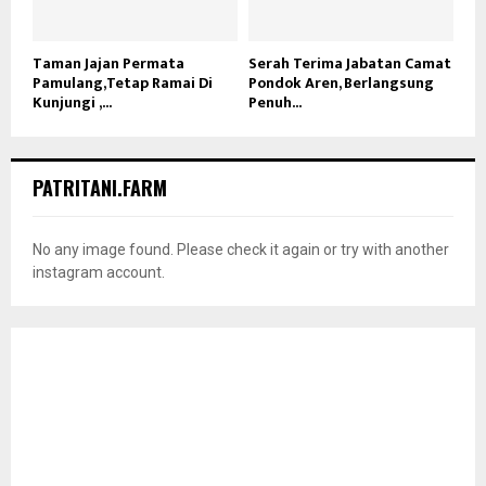
Taman Jajan Permata
Serah Terima Jabatan Camat
Pamulang,Tetap Ramai Di
Pondok Aren, Berlangsung
Kunjungi ,...
Penuh...
PATRITANI.FARM
No any image found. Please check it again or try with another
instagram account.