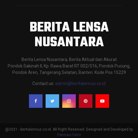
BERITA LENSA
NUSANTARA
Berita Lensa Nusantara, Berita Aktual dan Akurat
Pondok Sakinah II, Kp. Rawa Barat RT 002/016, Pondok Pucung,
Pondok Aren, Tangerang Selatan, Banten. Kode Pos 15229
Contact us:
admin@beritalennus.co.id
@2021 - beritalennus.co.id. All Right Reserved. Designed and Developed by
Patritani.Farm