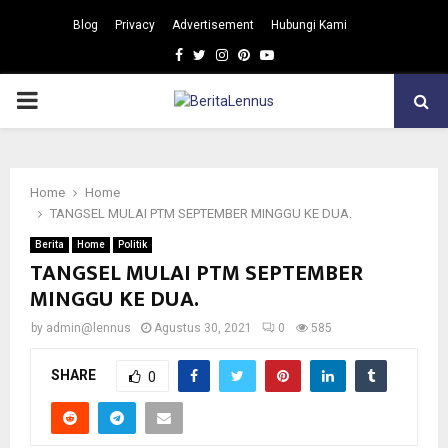
Blog
Privacy
Advertisement
Hubungi Kami
Facebook
Twitter
Instagram
Pinterest
Youtube
PRIMARY
MENU
Home
Home
TANGSEL MULAI PTM SEPTEMBER MINGGU KE DUA.
Berita
Home
Politik
TANGSEL MULAI PTM SEPTEMBER
MINGGU KE DUA.
by
admin@lennus
Agustus 30, 2021
0
585
SHARE
0