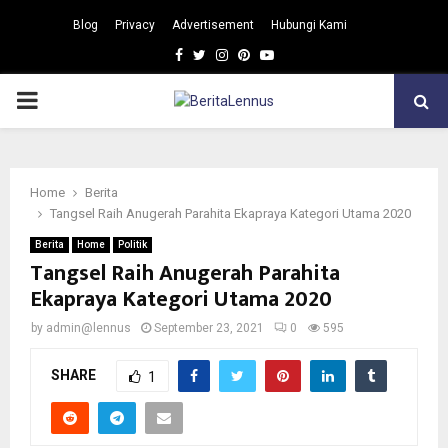
Blog
Privacy
Advertisement
Hubungi Kami
Facebook
Twitter
Instagram
Pinterest
Youtube
PRIMARY
MENU
Home
Berita
Tangsel Raih Anugerah Parahita Ekapraya Kategori Utama 2020
Berita
Home
Politik
Tangsel Raih Anugerah Parahita
Ekapraya Kategori Utama 2020
by
admin@lennus
September 23, 2021
0
595
SHARE
1