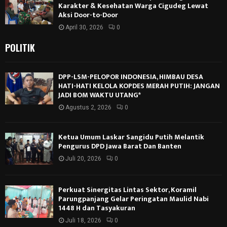
Karakter & Kesehatan Warga Cigudeg Lewat
Aksi Door-to-Door
April 30, 2026
0
POLITIK
DPP-LSM-PELOPOR INDONESIA, HIMBAU DESA
HATI-HATI KELOLA KOPDES MERAH PUTIH: JANGAN
JADI BOM WAKTU UTANG*
Agustus 2, 2026
0
Ketua Umum Laskar Sangidu Putih Melantik
Pengurus DPD Jawa Barat Dan Banten
Juli 20, 2026
0
Perkuat Sinergitas Lintas Sektor, Koramil
Parungpanjang Gelar Peringatan Maulid Nabi
1448 H dan Tasyakuran
Juli 18, 2026
0