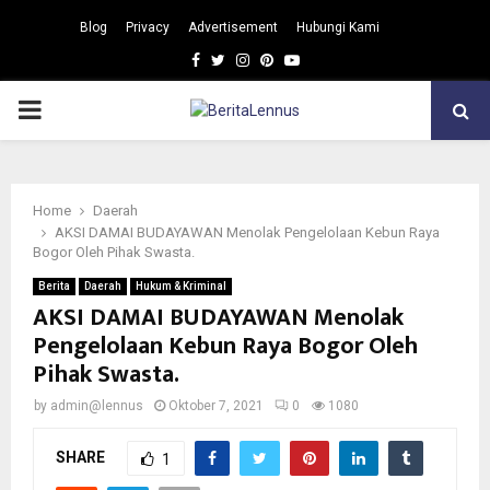
Blog
Privacy
Advertisement
Hubungi Kami
Facebook
Twitter
Instagram
Pinterest
Youtube
PRIMARY
MENU
Home
Daerah
AKSI DAMAI BUDAYAWAN Menolak Pengelolaan Kebun Raya
Bogor Oleh Pihak Swasta.
Berita
Daerah
Hukum & Kriminal
AKSI DAMAI BUDAYAWAN Menolak
Pengelolaan Kebun Raya Bogor Oleh
Pihak Swasta.
by
admin@lennus
Oktober 7, 2021
0
1080
SHARE
1