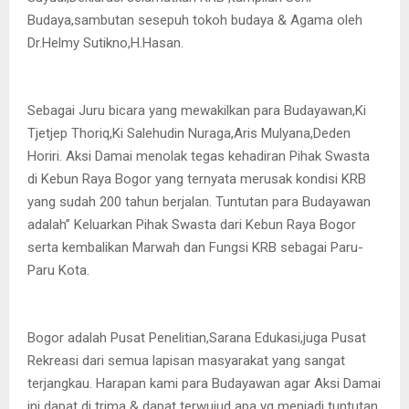
Budaya,sambutan sesepuh tokoh budaya & Agama oleh
Dr.Helmy Sutikno,H.Hasan.
Sebagai Juru bicara yang mewakilkan para Budayawan,Ki
Tjetjep Thoriq,Ki Salehudin Nuraga,Aris Mulyana,Deden
Horiri. Aksi Damai menolak tegas kehadiran Pihak Swasta
di Kebun Raya Bogor yang ternyata merusak kondisi KRB
yang sudah 200 tahun berjalan. Tuntutan para Budayawan
adalah” Keluarkan Pihak Swasta dari Kebun Raya Bogor
serta kembalikan Marwah dan Fungsi KRB sebagai Paru-
Paru Kota.
Bogor adalah Pusat Penelitian,Sarana Edukasi,juga Pusat
Rekreasi dari semua lapisan masyarakat yang sangat
terjangkau. Harapan kami para Budayawan agar Aksi Damai
ini dapat di trima & dapat terwujud apa yg menjadi tuntutan