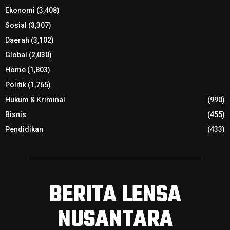
Daerah
(3,102)
Global
(2,030)
Home
(1,803)
Politik
(1,765)
Hukum & Kriminal
(990)
Bisnis
(455)
Pendidikan
(433)
BERITA LENSA
NUSANTARA
Berita Lensa Nusantara, Berita Aktual dan Akurat
Pondok Sakinah II, Kp. Rawa Barat RT 002/016, Pondok Pucung,