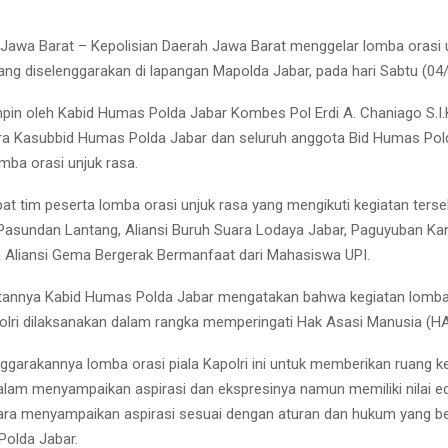
,Jawa Barat – Kepolisian Daerah Jawa Barat menggelar lomba orasi 
 yang diselenggarakan di lapangan Mapolda Jabar, pada hari Sabtu (04
mpin oleh Kabid Humas Polda Jabar Kombes Pol Erdi A. Chaniago S.I.K
ra Kasubbid Humas Polda Jabar dan seluruh anggota Bid Humas Pol
mba orasi unjuk rasa.
t tim peserta lomba orasi unjuk rasa yang mengikuti kegiatan terseb
 Pasundan Lantang, Aliansi Buruh Suara Lodaya Jabar, Paguyuban K
 Aliansi Gema Bergerak Bermanfaat dari Mahasiswa UPI.
annya Kabid Humas Polda Jabar mengatakan bahwa kegiatan lomba 
polri dilaksanakan dalam rangka memperingati Hak Asasi Manusia (H
nggarakannya lomba orasi piala Kapolri ini untuk memberikan ruang 
lam menyampaikan aspirasi dan ekspresinya namun memiliki nilai e
ra menyampaikan aspirasi sesuai dengan aturan dan hukum yang ber
olda Jabar.