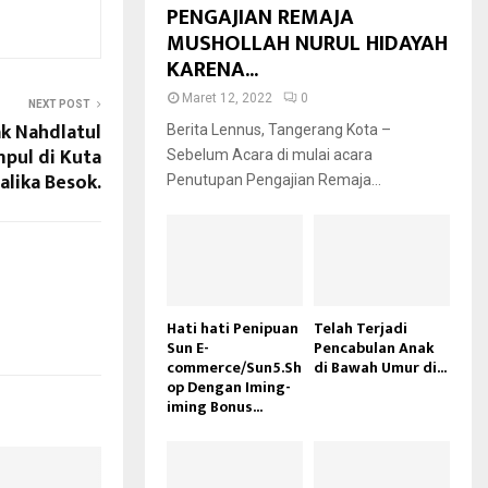
PENGAJIAN REMAJA
MUSHOLLAH NURUL HIDAYAH
KARENA...
Maret 12, 2022
0
NEXT POST
k Nahdlatul
Berita Lennus, Tangerang Kota –
pul di Kuta
Sebelum Acara di mulai acara
lika Besok.
Penutupan Pengajian Remaja...
Hati hati Penipuan
Telah Terjadi
Sun E-
Pencabulan Anak
commerce/Sun5.Sh
di Bawah Umur di...
op Dengan Iming-
iming Bonus...