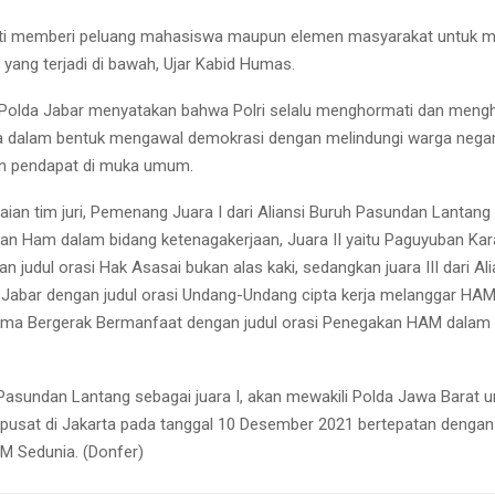
ati memberi peluang mahasiswa maupun elemen masyarakat untuk 
yang terjadi di bawah, Ujar Kabid Humas.
Polda Jabar menyatakan bahwa Polri selalu menghormati dan mengh
a dalam bentuk mengawal demokrasi dengan melindungi warga nega
 pendapat di muka umum.
ilaian tim juri, Pemenang Juara I dari Aliansi Buruh Pasundan Lantang
an Ham dalam bidang ketenagakerjaan, Juara II yaitu Paguyuban Ka
 judul orasi Hak Asasai bukan alas kaki, sedangkan juara III dari Al
Jabar dengan judul orasi Undang-Undang cipta kerja melanggar HAM 
Gema Bergerak Bermanfaat dengan judul orasi Penegakan HAM dalam
 Pasundan Lantang sebagai juara I, akan mewakili Polda Jawa Barat u
 pusat di Jakarta pada tanggal 10 Desember 2021 bertepatan dengan 
M Sedunia. (Donfer)