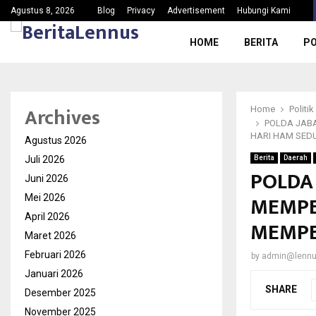
SDN Karang Tengah 6 Gelar MPLS 2026/2027,…
Agustus 8, 2026
Blog
Privacy
Advertisement
Hubungi Kami
HOME
BERITA
PO
Archives
Home
Politik
POLDA JABA
HARI HAM SEDU
Agustus 2026
Juli 2026
Berita
Daerah
POLDA
Juni 2026
MEMPE
Mei 2026
April 2026
MEMPE
Maret 2026
Februari 2026
by
admin@lenn
Januari 2026
SHARE
Desember 2025
November 2025