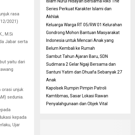
Islam Nurul Hidayah Bersama Riko The
Series Perkuat Karakter Islami dan
unjuk rasa
Akhlak
/12/2021)
Keluarga Warga RT 05/RW 01 Kelurahan
Gondrong Mohon Bantuan Masyarakat
., M.Si
Indonesia untuk Mencari Anak yang
da Jabar serta
Belum Kembali ke Rumah
Sambut Tahun Ajaran Baru, SDN
ut yaitu dari
Sudimara 2 Gelar Ngaji Bersama dan
arawang
Santuni Yatim dan Dhuafa Sebanyak 27
Anak
Kapolsek Rumpin Pimpin Patroli
orasi unjuk
Kamtibmas, Sasar Lokasi Rawan
AM) sedunia.
Penyalahgunaan dan Objek Vital
kepada
dukasi kepada
laku, Ujar