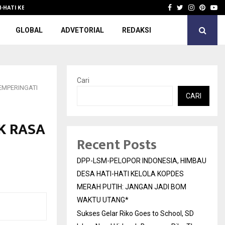
I-HATI KELOLA KOPDES…
Sukses Gelar Riko Goes to School, SD
Facebook
Twitter
Instagra
Pinter
Yo
GLOBAL
ADVETORIAL
REDAKSI
Cari
EMPERINGATI
CARI
K RASA
Recent Posts
DPP-LSM-PELOPOR INDONESIA, HIMBAU
DESA HATI-HATI KELOLA KOPDES
MERAH PUTIH: JANGAN JADI BOM
WAKTU UTANG*
Sukses Gelar Riko Goes to School, SD