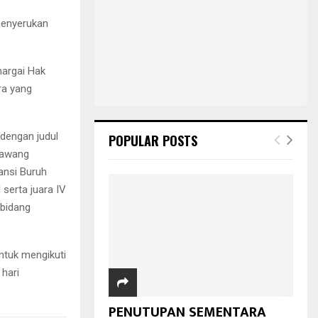
menyerukan
argai Hak
ra yang
 dengan judul
POPULAR POSTS
rawang
iansi Buruh
serta juara IV
 bidang
ntuk mengikuti
hari
PENUTUPAN SEMENTARA