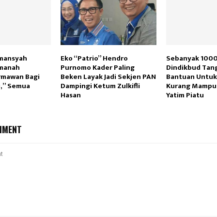
rmansyah
Eko “Patrio” Hendro
Sebanyak 1000
manah
Purnomo Kader Paling
Dindikbud Tang
mawan Bagi
Beken Layak Jadi Sekjen PAN
Bantuan Untuk
,” Semua
Dampingi Ketum Zulkifli
Kurang Mampu
Hasan
Yatim Piatu
MMENT