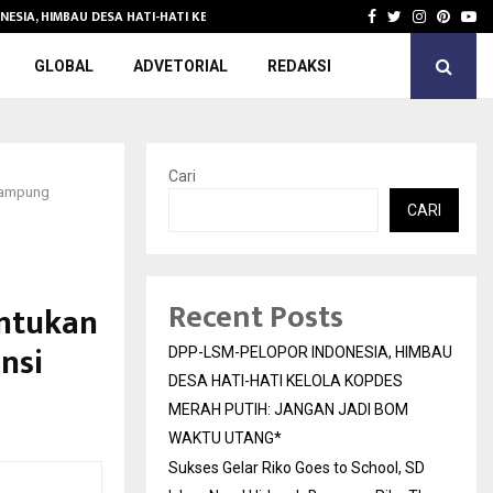
NESIA, HIMBAU DESA HATI-HATI KELOLA KOPDES…
Sukses Gelar 
Facebook
Twitter
Instagra
Pinter
Yo
GLOBAL
ADVETORIAL
REDAKSI
Cari
 Kampung
CARI
Recent Posts
entukan
nsi
DPP-LSM-PELOPOR INDONESIA, HIMBAU
DESA HATI-HATI KELOLA KOPDES
MERAH PUTIH: JANGAN JADI BOM
WAKTU UTANG*
Sukses Gelar Riko Goes to School, SD