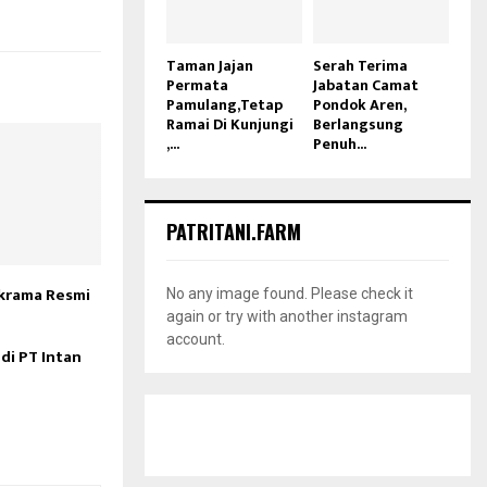
Taman Jajan
Serah Terima
Permata
Jabatan Camat
Pamulang,Tetap
Pondok Aren,
Ramai Di Kunjungi
Berlangsung
,...
Penuh...
PATRITANI.FARM
krama Resmi
No any image found. Please check it
again or try with another instagram
account.
i PT Intan