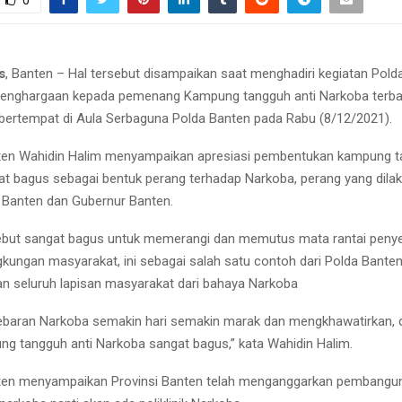
0
s
, Banten – Hal tersebut disampaikan saat menghadiri kegiatan Pold
enghargaan kepada pemenang Kampung tangguh anti Narkoba terbai
bertempat di Aula Serbaguna Polda Banten pada Rabu (8/12/2021).
ten Wahidin Halim menyampaikan apresiasi pembentukan kampung t
t bagus sebagai bentuk perang terhadap Narkoba, perang yang dila
Banten dan Gubernur Banten.
ebut sangat bagus untuk memerangi dan memutus mata rantai peny
ngkungan masyarakat, ini sebagai salah satu contoh dari Polda Bante
 seluruh lapisan masyarakat dari bahaya Narkoba
yebaran Narkoba semakin hari semakin marak dan mengkhawatirkan,
g tangguh anti Narkoba sangat bagus,” kata Wahidin Halim.
ten menyampaikan Provinsi Banten telah menganggarkan pembangu