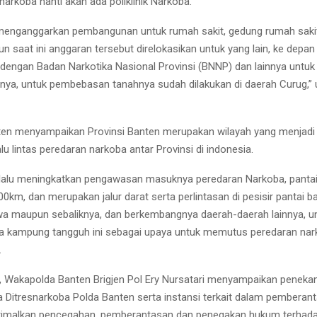
 narkoba nanti akan ada poliklinik Narkoba.
menganggarkan pembangunan untuk rumah sakit, gedung rumah sakit
n saat ini anggaran tersebut direlokasikan untuk yang lain, ke depa
 dengan Badan Narkotika Nasional Provinsi (BNNP) dan lainnya untuk
a, untuk pembebasan tanahnya sudah dilakukan di daerah Curug,” 
en menyampaikan Provinsi Banten merupakan wilayah yang menjadi j
lu lintas peredaran narkoba antar Provinsi di indonesia.
elalu meningkatkan pengawasan masuknya peredaran Narkoba, pantai
0km, dan merupakan jalur darat serta perlintasan di pesisir pantai ba
 maupun sebaliknya, dan berkembangnya daerah-daerah lainnya, un
 kampung tangguh ini sebagai upaya untuk memutus peredaran nark
.
, Wakapolda Banten Brigjen Pol Ery Nursatari menyampaikan peneka
 Ditresnarkoba Polda Banten serta instansi terkait dalam pemberan
optimalkan pencegahan, pemberantasan dan penegakan hukum terhad