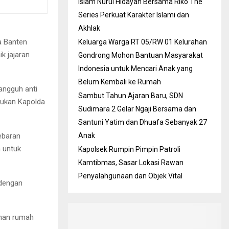
Islam Nurul Hidayah Bersama Riko The
Series Perkuat Karakter Islami dan
Akhlak
a Banten
Keluarga Warga RT 05/RW 01 Kelurahan
k jajaran
Gondrong Mohon Bantuan Masyarakat
Indonesia untuk Mencari Anak yang
Belum Kembali ke Rumah
angguh anti
Sambut Tahun Ajaran Baru, SDN
kukan Kapolda
Sudimara 2 Gelar Ngaji Bersama dan
Santuni Yatim dan Dhuafa Sebanyak 27
ebaran
Anak
n untuk
Kapolsek Rumpin Pimpin Patroli
Kamtibmas, Sasar Lokasi Rawan
Penyalahgunaan dan Objek Vital
 dengan
nan rumah