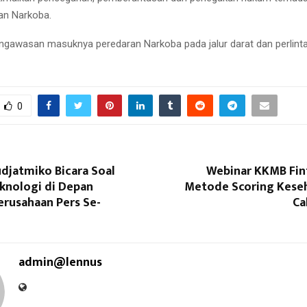
an Narkoba.
ngawasan masuknya peredaran Narkoba pada jalur darat dan perlint
0
djatmiko Bicara Soal
Webinar KKMB Fint
eknologi di Depan
Metode Scoring Kese
erusahaan Pers Se-
Ca
admin@lennus