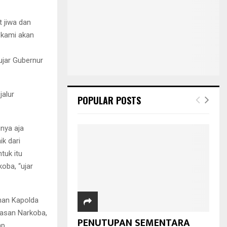
 jiwa dan
n kami akan
ujar Gubernur
alur
POPULAR POSTS
nya aja
ik dari
tuk itu
oba, “ujar
nan Kapolda
tasan Narkoba,
PENUTUPAN SEMENTARA
ap