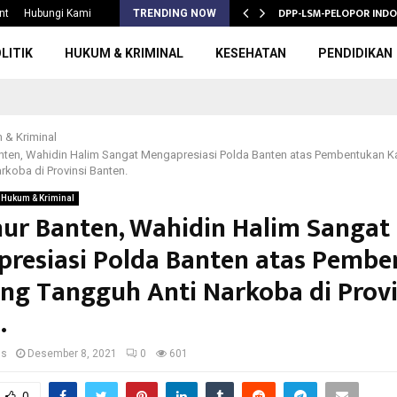
S 2026/2027,…
DPP-LSM-PELOPOR INDO
nt
Hubungi Kami
TRENDING NOW
LITIK
HUKUM & KRIMINAL
KESEHATAN
PENDIDIKAN
 & Kriminal
nten, Wahidin Halim Sangat Mengapresiasi Polda Banten atas Pembentukan
rkoba di Provinsi Banten.
Hukum & Kriminal
ur Banten, Wahidin Halim Sangat
resiasi Polda Banten atas Pemb
g Tangguh Anti Narkoba di Provi
.
us
Desember 8, 2021
0
601