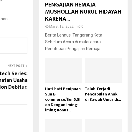
PENGAJIAN REMAJA
MUSHOLLAH NURUL HIDAYAH
KARENA...
asan.
Maret 12, 2022
0
Berita Lennus, Tangerang Kota –
Sebelum Acara di mulai acara
Penutupan Pengajian Remaja...
NEXT POST
ech Series:
hatan Usaha
lon Debitur.
Hati hati Penipuan
Telah Terjadi
Sun E-
Pencabulan Anak
commerce/Sun5.Sh
di Bawah Umur di...
op Dengan Iming-
iming Bonus...