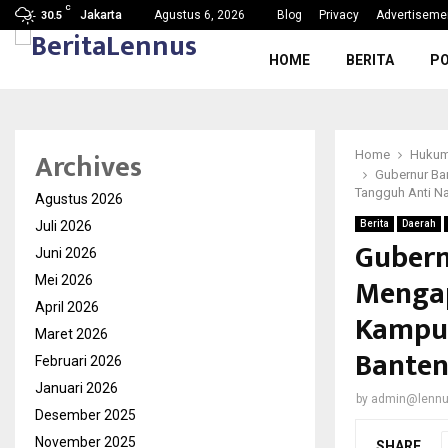
C
g, Nama Baik…
SDN Karang Tengah 6 Gelar MPL
Jakarta
Agustus 6, 2026
Blog
Privacy
Advertiseme
30.5
HOME
BERITA
PO
Archives
Home
Hukum
Gubernur Ba
Tangguh Anti Na
Agustus 2026
Juli 2026
Berita
Daerah
Gubern
Juni 2026
Mengap
Mei 2026
April 2026
Kampun
Maret 2026
Banten
Februari 2026
Januari 2026
by
admin@lenn
Desember 2025
November 2025
SHARE