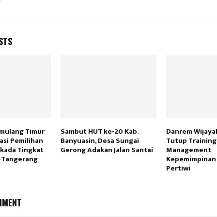
STS
mulang Timur
Sambut HUT ke-20 Kab.
Danrem Wijaya
sasi Pemilihan
Banyuasin, Desa Sungai
Tutup Training
kada Tingkat
Gerong Adakan Jalan Santai
Management
e-Tangerang
Kepemimpinan d
Pertiwi
MMENT