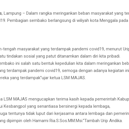
s
, Lampung – Dalam rangka meringankan beban masyarakat yang t
19. Pembagian sembako berlangsung di wiliyah kota Menggala pada 
ah-tengah masyarakat yang terdampak pandemi covid19, menurut Urip
atu tindakan sosial yang patut ditanamkan dalam diri kita pribadi.
mbako ini salah satu bentuk kepedulian kita dalam meringankan be
ng terdampak pandemi covid19, semoga dengan adanya kegiatan ini
eka yang terdampak”ujar ketua LSM MAJAS.
etua LSM MAJAS mengucapkan terima kasih kepada pemerintah Kabup
i Kesbangpol yang senantiasa bersinergi kepada lembaga,
 juga tentunya tidak luput dari kerjasama antara lembaga dan pemerin
ng dipimpin oleh Hamami Ria.S.Sos.MM.Msi.”Tambah Urip Andika.