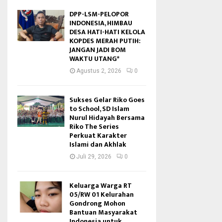
DPP-LSM-PELOPOR
INDONESIA, HIMBAU
DESA HATI-HATI KELOLA
KOPDES MERAH PUTIH:
JANGAN JADI BOM
WAKTU UTANG*
Agustus 2, 2026
0
Sukses Gelar Riko Goes
to School, SD Islam
Nurul Hidayah Bersama
Riko The Series
Perkuat Karakter
Islami dan Akhlak
Juli 29, 2026
0
Keluarga Warga RT
05/RW 01 Kelurahan
Gondrong Mohon
Bantuan Masyarakat
Indonesia untuk