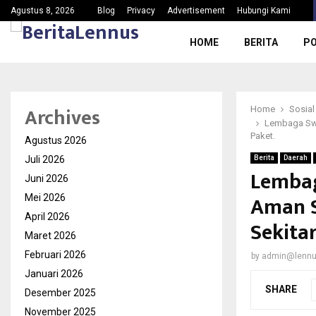
Ketua PAC Gerindra Kec.Jasinga Meradang, Nama Baik…
Agustus 8, 2026
Blog
Privacy
Advertisement
Hubungi Kami
HOME
BERITA
PO
Archives
Home
Sosial
Lembaga Swa
Paket.
Agustus 2026
Juli 2026
Berita
Daerah
Lembag
Juni 2026
Aman S
Mei 2026
April 2026
Sekita
Maret 2026
Februari 2026
by
admin@lenn
Januari 2026
SHARE
Desember 2025
November 2025