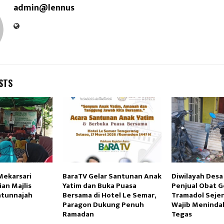
admin@lennus
STS
Mekarsari
BaraTV Gelar Santunan Anak
Diwilayah Desa
ian Majlis
Yatim dan Buka Puasa
Penjual Obat 
atunnajah
Bersama di Hotel Le Semar,
Tramadol Sejen
Paragon Dukung Penuh
Wajib Meninda
Ramadan
Tegas