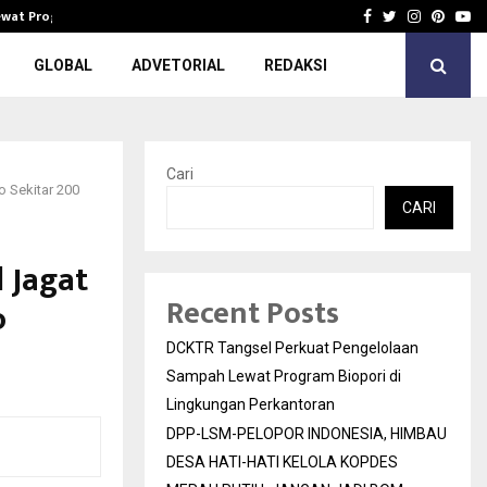
Lewat Program…
DPP-LSM-PELOPOR INDONESIA, HIMBAU 
Facebook
Twitter
Instagra
Pinter
Yo
GLOBAL
ADVETORIAL
REDAKSI
Cari
 Sekitar 200
CARI
 Jagat
Recent Posts
o
DCKTR Tangsel Perkuat Pengelolaan
Sampah Lewat Program Biopori di
Lingkungan Perkantoran
DPP-LSM-PELOPOR INDONESIA, HIMBAU
DESA HATI-HATI KELOLA KOPDES