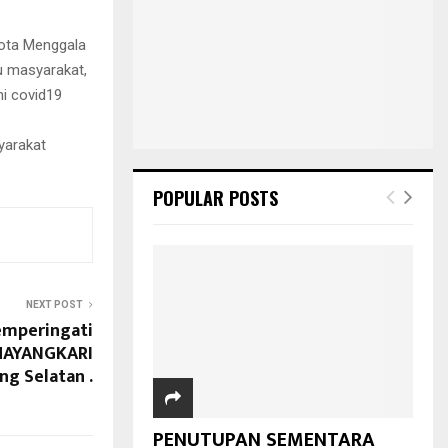
kota Menggala
u masyarakat,
mi covid19
yarakat
POPULAR POSTS
NEXT POST
emperingati
BHAYANGKARI
g Selatan .
PENUTUPAN SEMENTARA