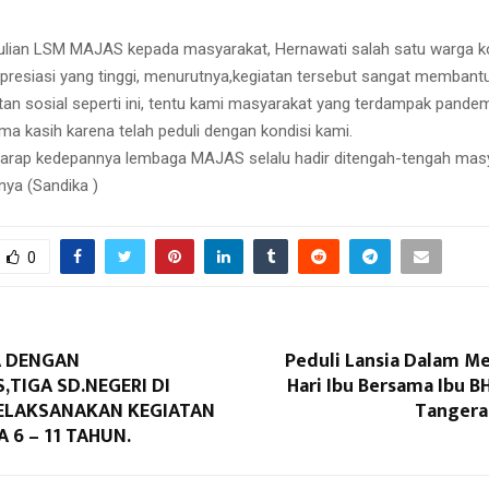
ulian LSM MAJAS kepada masyarakat, Hernawati salah satu warga 
resiasi yang tinggi, menurutnya,kegiatan tersebut sangat membant
tan sosial seperti ini, tentu kami masyarakat yang terdampak pande
ma kasih karena telah peduli dengan kondisi kami.
harap kedepannya lembaga MAJAS selalu hadir ditengah-tengah mas
nya (Sandika )
0
A DENGAN
Peduli Lansia Dalam M
TIGA SD.NEGERI DI
Hari Ibu Bersama Ibu 
ELAKSANAKAN KEGIATAN
Tangeran
A 6 – 11 TAHUN.