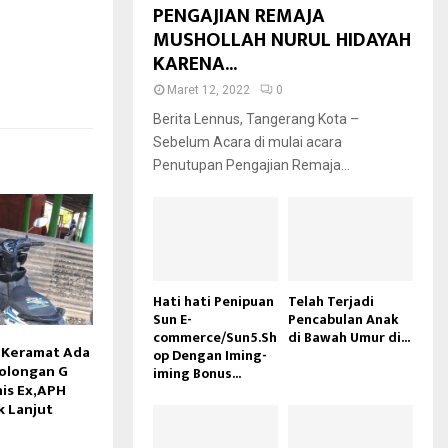
PENGAJIAN REMAJA
MUSHOLLAH NURUL HIDAYAH
KARENA...
Maret 12, 2022
0
Berita Lennus, Tangerang Kota –
Sebelum Acara di mulai acara
Penutupan Pengajian Remaja...
Hati hati Penipuan
Telah Terjadi
Sun E-
Pencabulan Anak
commerce/Sun5.Sh
di Bawah Umur di...
 Keramat Ada
op Dengan Iming-
Golongan G
iming Bonus...
is Ex,APH
k Lanjut