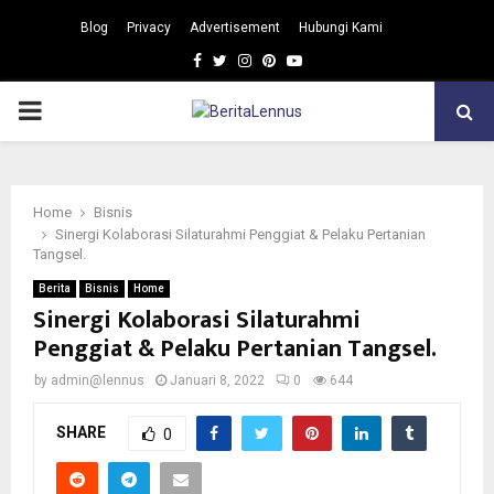
Blog
Privacy
Advertisement
Hubungi Kami
Facebook
Twitter
Instagram
Pinterest
Youtube
PRIMARY
MENU
Home
Bisnis
Sinergi Kolaborasi Silaturahmi Penggiat & Pelaku Pertanian
Tangsel.
Berita
Bisnis
Home
Sinergi Kolaborasi Silaturahmi
Penggiat & Pelaku Pertanian Tangsel.
by
admin@lennus
Januari 8, 2022
0
644
SHARE
0