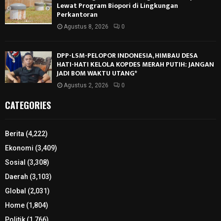
Lewat Program Biopori di Lingkungan
Perkantoran
Agustus 8, 2026
0
DPP-LSM-PELOPOR INDONESIA, HIMBAU DESA
HATI-HATI KELOLA KOPDES MERAH PUTIH: JANGAN
JADI BOM WAKTU UTANG*
Agustus 2, 2026
0
CATEGORIES
Berita
(4,222)
Ekonomi
(3,409)
Sosial
(3,308)
Daerah
(3,103)
Global
(2,031)
Home
(1,804)
Politik
(1,766)