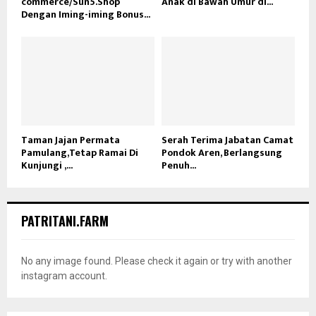
commerce/Sun5.Shop
Anak di Bawah Umur di...
Dengan Iming-iming Bonus...
Taman Jajan Permata
Serah Terima Jabatan Camat
Pamulang,Tetap Ramai Di
Pondok Aren, Berlangsung
Kunjungi ,...
Penuh...
PATRITANI.FARM
No any image found. Please check it again or try with another
instagram account.