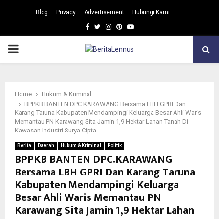
Blog
Privacy
Advertisement
Hubungi Kami
Facebook
Twitter
Instagram
Pinterest
Youtube
PRIMARY
MENU
Home
Hukum & Kriminal
BPPKB BANTEN DPC.KARAWANG Bersama LBH GPRI Dan
Karang Taruna Kabupaten Mendampingi Keluarga Besar Ahli Waris
Memantau PN Karawang Sita Jamin 1,9 Hektar Lahan Tanah Di
Kawasan Industri Surya Cipta.
Berita
Daerah
Hukum & Kriminal
Politik
BPPKB BANTEN DPC.KARAWANG
Bersama LBH GPRI Dan Karang Taruna
Kabupaten Mendampingi Keluarga
Besar Ahli Waris Memantau PN
Karawang Sita Jamin 1,9 Hektar Lahan