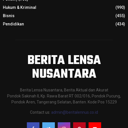
Hukum & Kriminal
(990)
Bisnis
(455)
Pendidikan
(434)
BERITA LENSA
NUSANTARA
Berita Lensa Nusantara, Berita Aktual dan Akurat
Pondok Sakinah II, Kp. Rawa Barat RT 002/016, Pondok Pucung,
Pondok Aren, Tangerang Selatan, Banten. Kode Pos 15229
Contact us:
admin@beritalennus.co.id