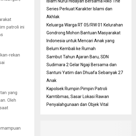
Islam Nurul Hidayah Bersama Riko The
Series Perkuat Karakter Islami dan
Akhlak
arakat
Keluarga Warga RT 05/RW 01 Kelurahan
 patroli ini
Gondrong Mohon Bantuan Masyarakat
as
Indonesia untuk Mencari Anak yang
Belum Kembali ke Rumah
ekan-rekan
Sambut Tahun Ajaran Baru, SDN
sai
Sudimara 2 Gelar Ngaji Bersama dan
Santuni Yatim dan Dhuafa Sebanyak 27
Anak
Kapolsek Rumpin Pimpin Patroli
atan yang
Kamtibmas, Sasar Lokasi Rawan
an. Oleh
Penyalahgunaan dan Objek Vital
 saat
n kemampuan