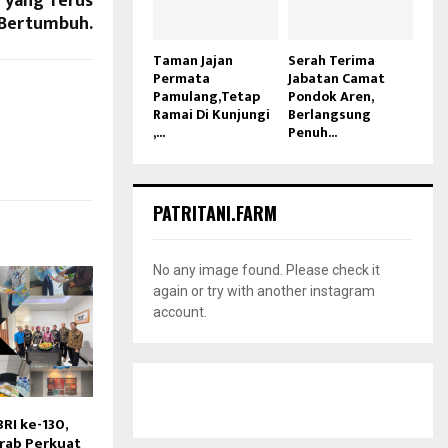
 yang Terus
Bertumbuh.
Taman Jajan
Serah Terima
Permata
Jabatan Camat
Pamulang,Tetap
Pondok Aren,
Ramai Di Kunjungi
Berlangsung
,...
Penuh...
PATRITANI.FARM
No any image found. Please check it
again or try with another instagram
account.
RI ke-130,
rab Perkuat