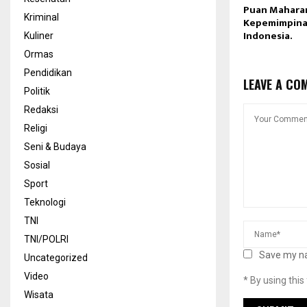
Puan Maharani
Kriminal
Kepemimpina
Indonesia.
Kuliner
Ormas
Pendidikan
LEAVE A CO
Politik
Redaksi
Religi
Seni & Budaya
Sosial
Sport
Teknologi
TNI
TNI/POLRI
Save my na
Uncategorized
Video
* By using thi
Wisata