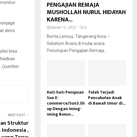
rmonitor
PENGAJIAN REMAJA
MUSHOLLAH NURUL HIDAYAH
KARENA...
 menjaga
Maret 12, 2022
0
at demi
Berita Lennus, Tangerang Kota –
Sebelum Acara di mulai acara
Penutupan Pengajian Remaja...
lisi bisa
hadiran
. (sumber:
Hati hati Penipuan
Telah Terjadi
Sun E-
Pencabulan Anak
commerce/Sun5.Sh
di Bawah Umur di...
op Dengan Iming-
iming Bonus...
NEXT POST
an Struktur
Indonesia ,