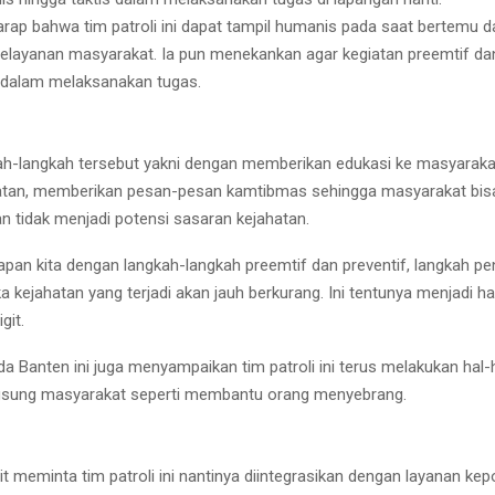
harap bahwa tim patroli ini dapat tampil humanis pada saat bertemu d
layanan masyarakat. Ia pun menekankan agar kegiatan preemtif dan
 dalam melaksanakan tugas.
h-langkah tersebut yakni dengan memberikan edukasi ke masyaraka
atan, memberikan pesan-pesan kamtibmas sehingga masyarakat bisa
an tidak menjadi potensi sasaran kejahatan.
apan kita dengan langkah-langkah preemtif dan preventif, langkah p
a kejahatan yang terjadi akan jauh berkurang. Ini tentunya menjadi ha
git.
 Banten ini juga menyampaikan tim patroli ini terus melakukan hal-h
ngsung masyarakat seperti membantu orang menyebrang.
git meminta tim patroli ini nantinya diintegrasikan dengan layanan kep