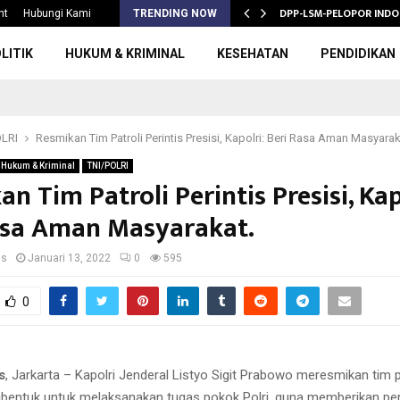
S 2026/2027,…
DPP-LSM-PELOPOR INDO
nt
Hubungi Kami
TRENDING NOW
LITIK
HUKUM & KRIMINAL
KESEHATAN
PENDIDIKAN
OLRI
Resmikan Tim Patroli Perintis Presisi, Kapolri: Beri Rasa Aman Masyarak
Hukum & Kriminal
TNI/POLRI
n Tim Patroli Perintis Presisi, Kap
asa Aman Masyarakat.
us
Januari 13, 2022
0
595
0
s
, Jarkarta – Kapolri Jenderal Listyo Sigit Prabowo meresmikan tim pa
dibentuk untuk melaksanakan tugas pokok Polri, guna memberikan per