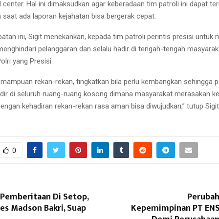
enter. Hal ini dimaksudkan agar keberadaan tim patroli ini dapat te
 saat ada laporan kejahatan bisa bergerak cepat.
an ini, Sigit menekankan, kepada tim patroli perintis presisi untuk
enghindari pelanggaran dan selalu hadir di tengah-tengah masyarak
lri yang Presisi.
emampuan rekan-rekan, tingkatkan bila perlu kembangkan sehingga po
dir di seluruh ruang-ruang kosong dimana masyarakat merasakan ke
Dengan kehadiran rekan-rekan rasa aman bisa diwujudkan,” tutup Sigit
0
 Pemberitaan Di Setop,
Perubah
s Madson Bakri, Suap
Kepemimpinan PT ENS 