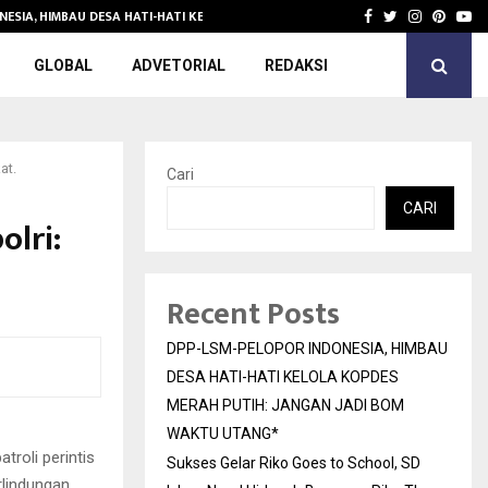
NESIA, HIMBAU DESA HATI-HATI KELOLA KOPDES…
Sukses Gelar 
Facebook
Twitter
Instagra
Pinter
Yo
GLOBAL
ADVETORIAL
REDAKSI
at.
Cari
CARI
olri:
Recent Posts
DPP-LSM-PELOPOR INDONESIA, HIMBAU
DESA HATI-HATI KELOLA KOPDES
MERAH PUTIH: JANGAN JADI BOM
WAKTU UTANG*
troli perintis
Sukses Gelar Riko Goes to School, SD
lindungan,