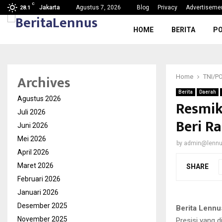
C
g, Nama Baik…
SDN Karang Tengah 6 Gelar MPL
Jakarta
Agustus 7, 2026
Blog
Privacy
Advertiseme
28.1
HOME
BERITA
PO
Archives
Home
TNI/P
Berita
Daerah
Agustus 2026
Resmika
Juli 2026
Beri R
Juni 2026
Mei 2026
by
admin@lenn
April 2026
Maret 2026
SHARE
Februari 2026
Januari 2026
Desember 2025
Berita Lennu
November 2025
Presisi yang 