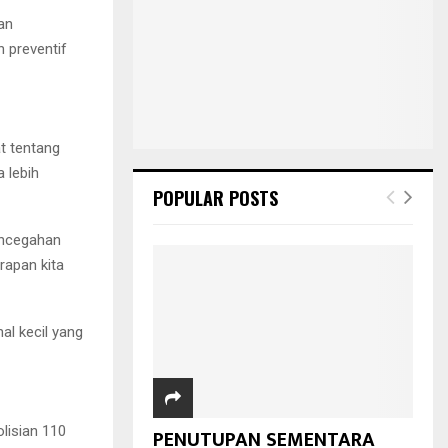
an
 preventif
t tentang
 lebih
POPULAR POSTS
encegahan
rapan kita
al kecil yang
olisian 110
PENUTUPAN SEMENTARA