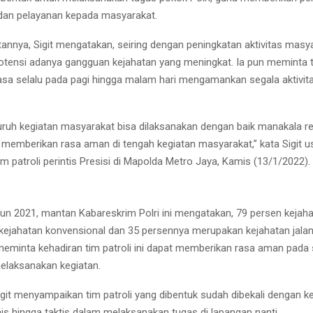
an pelayanan kepada masyarakat.
nnya, Sigit mengatakan, seiring dengan peningkatan aktivitas masy
otensi adanya gangguan kejahatan yang meningkat. Ia pun meminta tim
asa selalu pada pagi hingga malam hari mengamankan segala aktivit
uruh kegiatan masyarakat bisa dilaksanakan dengan baik manakala r
n memberikan rasa aman di tengah kegiatan masyarakat,” kata Sigit u
 patroli perintis Presisi di Mapolda Metro Jaya, Kamis (13/1/2022).
un 2021, mantan Kabareskrim Polri ini mengatakan, 79 persen kejah
h kejahatan konvensional dan 35 persennya merupakan kejahatan jalan
a meminta kehadiran tim patroli ini dapat memberikan rasa aman pada
elaksanakan kegiatan.
 Sigit menyampaikan tim patroli yang dibentuk sudah dibekali denga
nis hingga taktis dalam melaksanakan tugas di lapangan nanti.