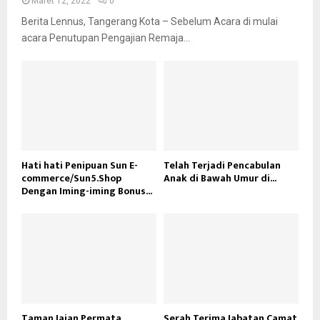
Maret 12, 2022
0
Berita Lennus, Tangerang Kota – Sebelum Acara di mulai
acara Penutupan Pengajian Remaja...
Hati hati Penipuan Sun E-
Telah Terjadi Pencabulan
commerce/Sun5.Shop
Anak di Bawah Umur di...
Dengan Iming-iming Bonus...
Taman Jajan Permata
Serah Terima Jabatan Camat