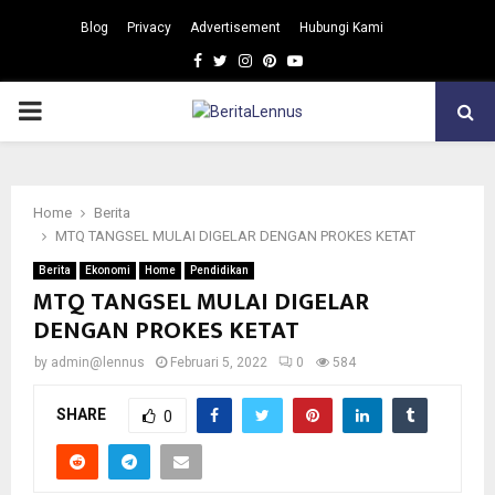
Blog
Privacy
Advertisement
Hubungi Kami
Facebook
Twitter
Instagram
Pinterest
Youtube
PRIMARY
MENU
Home
Berita
MTQ TANGSEL MULAI DIGELAR DENGAN PROKES KETAT
Berita
Ekonomi
Home
Pendidikan
MTQ TANGSEL MULAI DIGELAR
DENGAN PROKES KETAT
by
admin@lennus
Februari 5, 2022
0
584
SHARE
0