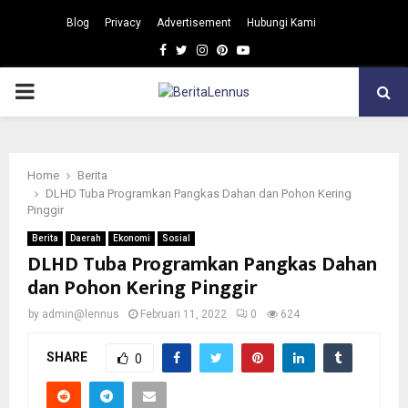
Blog
Privacy
Advertisement
Hubungi Kami
Facebook
Twitter
Instagram
Pinterest
Youtube
PRIMARY
MENU
Home
Berita
DLHD Tuba Programkan Pangkas Dahan dan Pohon Kering
Pinggir
Berita
Daerah
Ekonomi
Sosial
DLHD Tuba Programkan Pangkas Dahan
dan Pohon Kering Pinggir
by
admin@lennus
Februari 11, 2022
0
624
SHARE
0