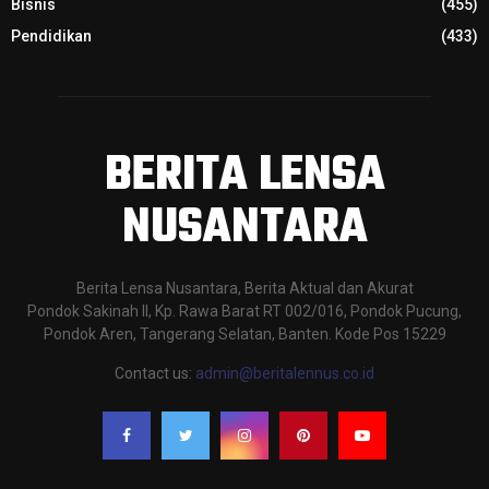
Bisnis
(455)
Pendidikan
(433)
BERITA LENSA
NUSANTARA
Berita Lensa Nusantara, Berita Aktual dan Akurat
Pondok Sakinah II, Kp. Rawa Barat RT 002/016, Pondok Pucung,
Pondok Aren, Tangerang Selatan, Banten. Kode Pos 15229
Contact us:
admin@beritalennus.co.id