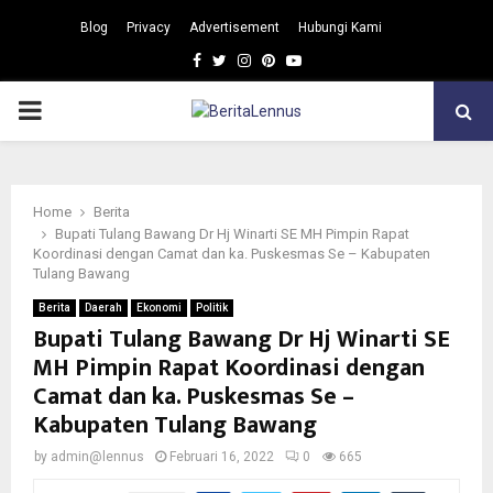
Blog
Privacy
Advertisement
Hubungi Kami
Facebook
Twitter
Instagram
Pinterest
Youtube
PRIMARY
MENU
Home
Berita
Bupati Tulang Bawang Dr Hj Winarti SE MH Pimpin Rapat
Koordinasi dengan Camat dan ka. Puskesmas Se – Kabupaten
Tulang Bawang
Berita
Daerah
Ekonomi
Politik
Bupati Tulang Bawang Dr Hj Winarti SE
MH Pimpin Rapat Koordinasi dengan
Camat dan ka. Puskesmas Se –
Kabupaten Tulang Bawang
by
admin@lennus
Februari 16, 2022
0
665