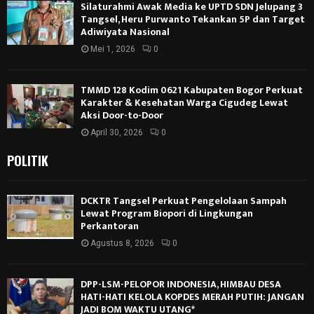
Silaturahmi Awak Media ke UPTD SDN Jelupang 3
Tangsel, Heru Purwanto Tekankan 5P dan Target
Adiwiyata Nasional
Mei 1, 2026
0
TMMD 128 Kodim 0621 Kabupaten Bogor Perkuat
Karakter & Kesehatan Warga Cigudeg Lewat
Aksi Door-to-Door
April 30, 2026
0
POLITIK
DCKTR Tangsel Perkuat Pengelolaan Sampah
Lewat Program Biopori di Lingkungan
Perkantoran
Agustus 8, 2026
0
DPP-LSM-PELOPOR INDONESIA, HIMBAU DESA
HATI-HATI KELOLA KOPDES MERAH PUTIH: JANGAN
JADI BOM WAKTU UTANG*