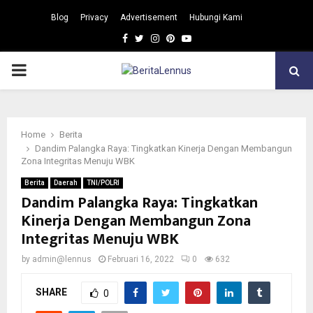
Blog
Privacy
Advertisement
Hubungi Kami
Facebook
Twitter
Instagram
Pinterest
Youtube
PRIMARY
MENU
Home
Berita
Dandim Palangka Raya: Tingkatkan Kinerja Dengan Membangun
Zona Integritas Menuju WBK
Berita
Daerah
TNI/POLRI
Dandim Palangka Raya: Tingkatkan
Kinerja Dengan Membangun Zona
Integritas Menuju WBK
by
admin@lennus
Februari 16, 2022
0
632
SHARE
0