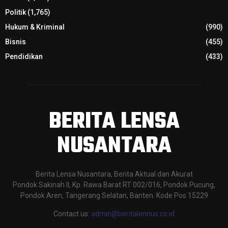
Politik
(1,765)
Hukum & Kriminal
(990)
Bisnis
(455)
Pendidikan
(433)
BERITA LENSA
NUSANTARA
Berita Lensa Nusantara, Berita Aktual dan Akurat
Pondok Sakinah II, Kp. Rawa Barat RT 002/016, Pondok Pucung,
Pondok Aren, Tangerang Selatan, Banten. Kode Pos 15229
Contact us:
admin@beritalennus.co.id