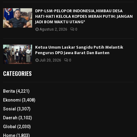
DPP-LSM-PELOPOR INDONESIA, HIMBAU DESA
HATI-HATI KELOLA KOPDES MERAH PUTIH: JANGAN
JADI BOM WAKTU UTANG*
Agustus 2, 2026
0
Ketua Umum Laskar Sangidu Putih Melantik
Pengurus DPD Jawa Barat Dan Banten
Juli 20, 2026
0
CATEGORIES
Berita
(4,221)
Ekonomi
(3,408)
Sosial
(3,307)
Daerah
(3,102)
Global
(2,030)
Home
(1,803)