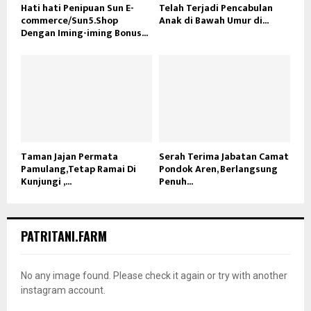
Hati hati Penipuan Sun E-
Telah Terjadi Pencabulan
commerce/Sun5.Shop
Anak di Bawah Umur di...
Dengan Iming-iming Bonus...
Taman Jajan Permata
Serah Terima Jabatan Camat
Pamulang,Tetap Ramai Di
Pondok Aren, Berlangsung
Kunjungi ,...
Penuh...
PATRITANI.FARM
No any image found. Please check it again or try with another
instagram account.