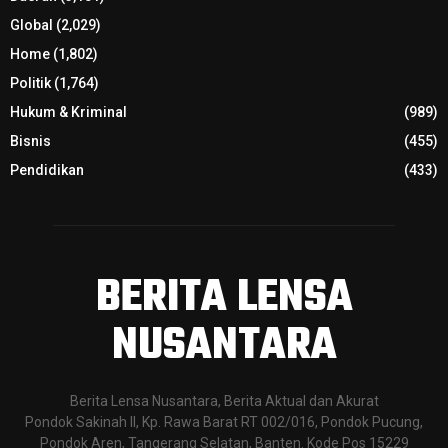
Global
(2,029)
Home
(1,802)
Politik
(1,764)
Hukum & Kriminal
(989)
Bisnis
(455)
Pendidikan
(433)
BERITA LENSA
NUSANTARA
Berita Lensa Nusantara, Berita Aktual dan Akurat
Pondok Sakinah II, Kp. Rawa Barat RT 002/016, Pondok Pucung,
Pondok Aren, Tangerang Selatan, Banten. Kode Pos 15229