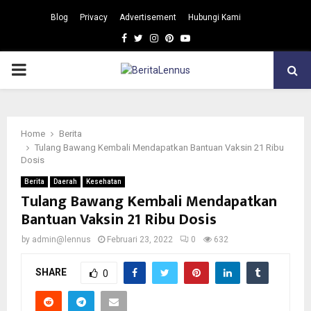
Blog
Privacy
Advertisement
Hubungi Kami
Facebook
Twitter
Instagram
Pinterest
Youtube
PRIMARY
MENU
Home
Berita
Tulang Bawang Kembali Mendapatkan Bantuan Vaksin 21 Ribu
Dosis
Berita
Daerah
Kesehatan
Tulang Bawang Kembali Mendapatkan
Bantuan Vaksin 21 Ribu Dosis
by
admin@lennus
Februari 23, 2022
0
632
SHARE
0