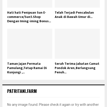
Hati hati Penipuan Sun E-
Telah Terjadi Pencabulan
commerce/Sun5.Shop
Anak di Bawah Umur di...
Dengan Iming-iming Bonus...
Taman Jajan Permata
Serah Terima Jabatan Camat
Pamulang,Tetap Ramai Di
Pondok Aren, Berlangsung
Kunjungi ,...
Penuh...
PATRITANI.FARM
No any image found. Please check it again or try with another