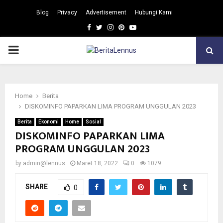
Blog
Privacy
Advertisement
Hubungi Kami
Facebook
Twitter
Instagram
Pinterest
Youtube
PRIMARY
MENU
Home
Berita
DISKOMINFO PAPARKAN LIMA PROGRAM UNGGULAN 2023
Berita
Ekonomi
Home
Sosial
DISKOMINFO PAPARKAN LIMA
PROGRAM UNGGULAN 2023
by
admin@lennus
Maret 18, 2022
0
1079
SHARE
0