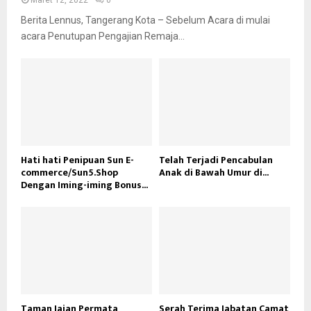
Maret 12, 2022
0
Berita Lennus, Tangerang Kota – Sebelum Acara di mulai
acara Penutupan Pengajian Remaja...
Hati hati Penipuan Sun E-
Telah Terjadi Pencabulan
commerce/Sun5.Shop
Anak di Bawah Umur di...
Dengan Iming-iming Bonus...
Taman Jajan Permata
Serah Terima Jabatan Camat