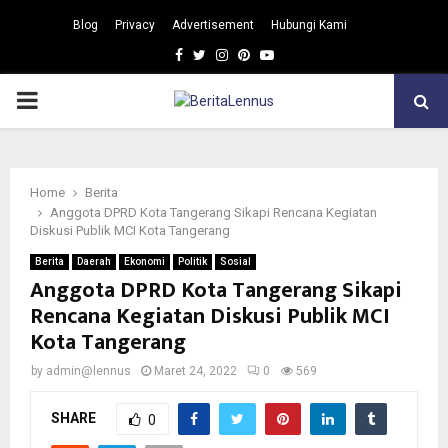
Blog
Privacy
Advertisement
Hubungi Kami
Facebook
Twitter
Instagram
Pinterest
Youtube
PRIMARY
MENU
Home
Berita
Anggota DPRD Kota Tangerang Sikapi Rencana Kegiatan
Diskusi Publik MCI Kota Tangerang
Berita
Daerah
Ekonomi
Politik
Sosial
Anggota DPRD Kota Tangerang Sikapi
Rencana Kegiatan Diskusi Publik MCI
Kota Tangerang
by
admin@lennus
Maret 24, 2022
0
569
SHARE
0