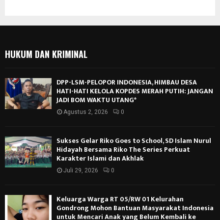
HUKUM DAN KRIMINAL
DPP-LSM-PELOPOR INDONESIA, HIMBAU DESA
HATI-HATI KELOLA KOPDES MERAH PUTIH: JANGAN
JADI BOM WAKTU UTANG*
Agustus 2, 2026
0
Sukses Gelar Riko Goes to School, SD Islam Nurul
Hidayah Bersama Riko The Series Perkuat
Karakter Islami dan Akhlak
Juli 29, 2026
0
Keluarga Warga RT 05/RW 01 Kelurahan
Gondrong Mohon Bantuan Masyarakat Indonesia
untuk Mencari Anak yang Belum Kembali ke