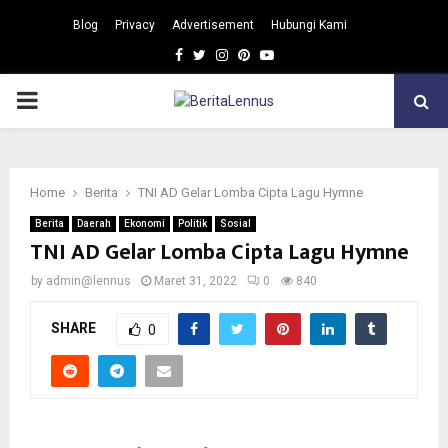
Blog
Privacy
Advertisement
Hubungi Kami
Facebook
Twitter
Instagram
Pinterest
Youtube
PRIMARY
MENU
Home
Berita
TNI AD Gelar Lomba Cipta Lagu Hymne
Berita
Daerah
Ekonomi
Politik
Sosial
TNI AD Gelar Lomba Cipta Lagu Hymne
by
admin@lennus
Maret 31, 2022
0
840
SHARE
0