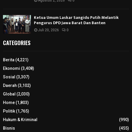
Agustus 2, 2026
0
Ketua Umum Laskar Sangidu Putih Melantik
Pengurus DPD Jawa Barat Dan Banten
Juli 20, 2026
0
CATEGORIES
Berita
(4,221)
Ekonomi
(3,408)
Sosial
(3,307)
Daerah
(3,102)
Global
(2,030)
Home
(1,803)
Politik
(1,765)
Hukum & Kriminal
(990)
Bisnis
(455)