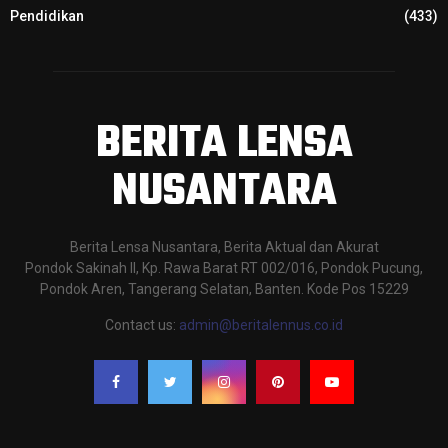
Pendidikan
(433)
BERITA LENSA
NUSANTARA
Berita Lensa Nusantara, Berita Aktual dan Akurat
Pondok Sakinah II, Kp. Rawa Barat RT 002/016, Pondok Pucung,
Pondok Aren, Tangerang Selatan, Banten. Kode Pos 15229
Contact us:
admin@beritalennus.co.id