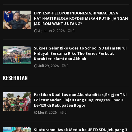
DPP-LSM-PELOPOR INDONESIA, HIMBAU DESA
HATI-HATI KELOLA KOPDES MERAH PUTIH: JANGAN
JADI BOM WAKTU UTANG*
Agustus 2, 2026
0
Sukses Gelar Riko Goes to School, SD Islam Nurul
Hidayah Bersama Riko The Series Perkuat
Karakter Islami dan Akhlak
Juli 29, 2026
0
KESEHATAN
Pastikan Kualitas dan Akuntabilitas, Brigjen TNI
Edi Yusnandar Tinjau Langsung Progres TMMD
ke-128 di Kabupaten Bogor
Mei 8, 2026
0
Silaturahmi Awak Media ke UPTD SDN Jelupang 3