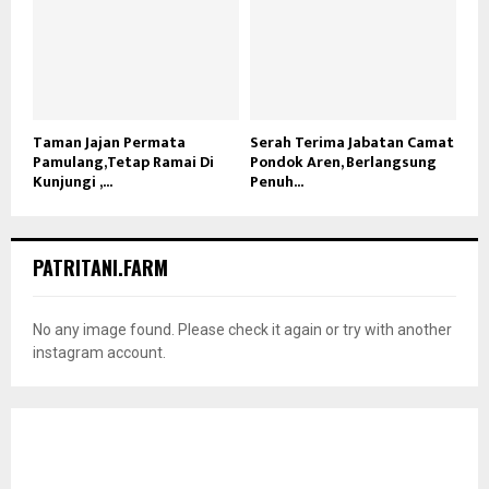
Taman Jajan Permata
Serah Terima Jabatan Camat
Pamulang,Tetap Ramai Di
Pondok Aren, Berlangsung
Kunjungi ,...
Penuh...
PATRITANI.FARM
No any image found. Please check it again or try with another
instagram account.