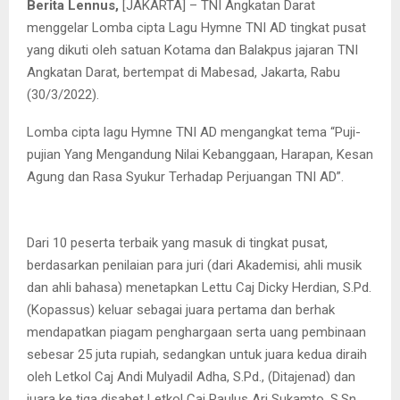
Berita Lennus,
[JAKARTA] – TNI Angkatan Darat
menggelar Lomba cipta Lagu Hymne TNI AD tingkat pusat
yang dikuti oleh satuan Kotama dan Balakpus jajaran TNI
Angkatan Darat, bertempat di Mabesad, Jakarta, Rabu
(30/3/2022).
Lomba cipta lagu Hymne TNI AD mengangkat tema “Puji-
pujian Yang Mengandung Nilai Kebanggaan, Harapan, Kesan
Agung dan Rasa Syukur Terhadap Perjuangan TNI AD”.
Dari 10 peserta terbaik yang masuk di tingkat pusat,
berdasarkan penilaian para juri (dari Akademisi, ahli musik
dan ahli bahasa) menetapkan Lettu Caj Dicky Herdian, S.Pd.
(Kopassus) keluar sebagai juara pertama dan berhak
mendapatkan piagam penghargaan serta uang pembinaan
sebesar 25 juta rupiah, sedangkan untuk juara kedua diraih
oleh Letkol Caj Andi Mulyadil Adha, S.Pd., (Ditajenad) dan
juara ke tiga disabet Letkol Caj Paulus Ari Sukamto, S.Sn.,