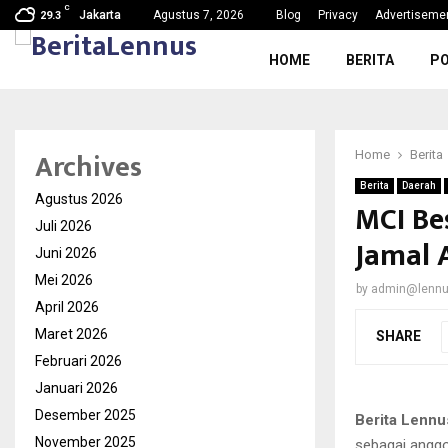
C
g, Nama Baik…
SDN Karang Tengah 6 Gelar MPL
Jakarta
Agustus 7, 2026
Blog
Privacy
Advertiseme
29.3
HOME
BERITA
PO
Archives
Home
Berita
Berita
Daerah
Agustus 2026
MCI Be
Juli 2026
Jamal 
Juni 2026
Mei 2026
by
admin@lenn
April 2026
Maret 2026
SHARE
Februari 2026
Januari 2026
Desember 2025
Berita Lennu
November 2025
sebagai anggot