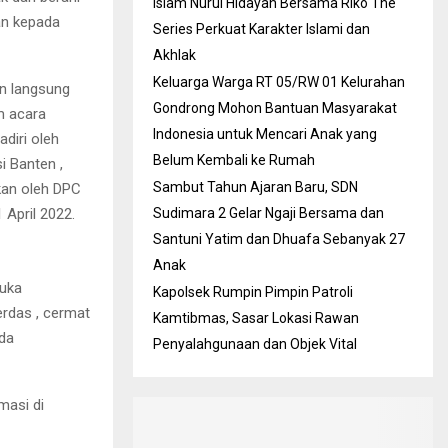
Islam Nurul Hidayah Bersama Riko The
an kepada
Series Perkuat Karakter Islami dan
Akhlak
Keluarga Warga RT 05/RW 01 Kelurahan
n langsung
Gondrong Mohon Bantuan Masyarakat
m acara
Indonesia untuk Mencari Anak yang
diri oleh
Belum Kembali ke Rumah
 Banten ,
Sambut Tahun Ajaran Baru, SDN
kan oleh DPC
April 2022.
Sudimara 2 Gelar Ngaji Bersama dan
Santuni Yatim dan Dhuafa Sebanyak 27
Anak
suka
Kapolsek Rumpin Pimpin Patroli
erdas , cermat
Kamtibmas, Sasar Lokasi Rawan
ada
Penyalahgunaan dan Objek Vital
masi di