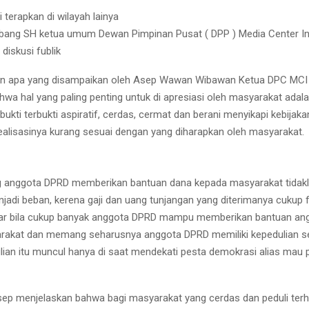
i terapkan di wilayah lainya
bang SH ketua umum Dewan Pimpinan Pusat ( DPP ) Media Center In
 diskusi fublik
n apa yang disampaikan oleh Asep Wawan Wibawan Ketua DPC MCI
hwa hal yang paling penting untuk di apresiasi oleh masyarakat adal
ukti terbukti aspiratif, cerdas, cermat dan berani menyikapi kebijak
ealisasinya kurang sesuai dengan yang diharapkan oleh masyarakat.
g anggota DPRD memberikan bantuan dana kepada masyarakat tidakla
jadi beban, kerena gaji dan uang tunjangan yang diterimanya cukup fa
jar bila cukup banyak anggota DPRD mampu memberikan bantuan ang
akat dan memang seharusnya anggota DPRD memiliki kepedulian sep
lian itu muncul hanya di saat mendekati pesta demokrasi alias mau 
Asep menjelaskan bahwa bagi masyarakat yang cerdas dan peduli ter