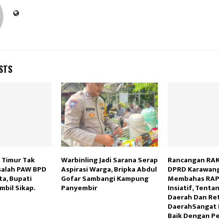
STS
 Timur Tak
Warbinling Jadi Sarana Serap
Rancangan RAKE
salah PAW BPD
Aspirasi Warga, Bripka Abdul
DPRD Karawang
ta, Bupati
Gofar Sambangi Kampung
Membahas RA
bil Sikap.
Panyembir
Insiatif, Tenta
Daerah Dan Ret
DaerahSangat 
Baik Dengan P