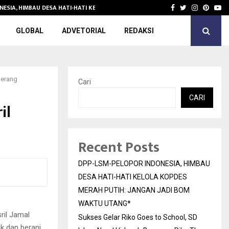
NESIA, HIMBAU DESA HATI-HATI KELOLA KOPDES…
Sukses Gelar 
Facebook
Twitter
Instagra
Pinter
Yo
GLOBAL
ADVETORIAL
REDAKSI
gerang
Cari
CARI
il
Recent Posts
DPP-LSM-PELOPOR INDONESIA, HIMBAU
DESA HATI-HATI KELOLA KOPDES
MERAH PUTIH: JANGAN JADI BOM
WAKTU UTANG*
ril Jamal
Sukses Gelar Riko Goes to School, SD
ak dan berani