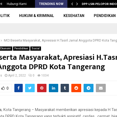
S 2026/2027,…
DPP-LSM-PELOPOR INDO
nt
Hubungi Kami
TRENDING NOW
LITIK
HUKUM & KRIMINAL
KESEHATAN
PENDIDIKAN
MCI Beserta Masyarakat, Apresiasi H.Tasril Jamal Anggota DPRD Kota Tan
Ekonomi
Pendidikan
Sosial
serta Masyarakat, Apresiasi H.Tasr
Anggota DPRD Kota Tangerang
us
April 2, 2022
0
1034
0
s
, Kota Tangerang – Masyarakat memberikan apresiasi kepada H Tas
a DPRD Kota Tangerang yang terbukti aspiratif, cerdas , cermat, bij