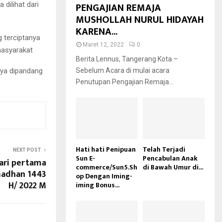
PENGAJIAN REMAJA
dilihat dari
MUSHOLLAH NURUL HIDAYAH
KARENA...
 terciptanya
Maret 12, 2022
0
masyarakat
Berita Lennus, Tangerang Kota –
nya dipandang
Sebelum Acara di mulai acara
Penutupan Pengajian Remaja...
Hati hati Penipuan
Telah Terjadi
NEXT POST
Sun E-
Pencabulan Anak
hari pertama
commerce/Sun5.Sh
di Bawah Umur di...
madhan 1443
op Dengan Iming-
H/ 2022 M
iming Bonus...