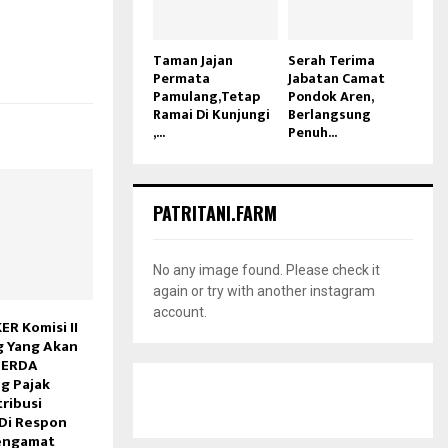
Taman Jajan
Serah Terima
Permata
Jabatan Camat
Pamulang,Tetap
Pondok Aren,
Ramai Di Kunjungi
Berlangsung
,...
Penuh...
PATRITANI.FARM
No any image found. Please check it
again or try with another instagram
account.
R Komisi II
 Yang Akan
PERDA
ng Pajak
ribusi
Di Respon
engamat