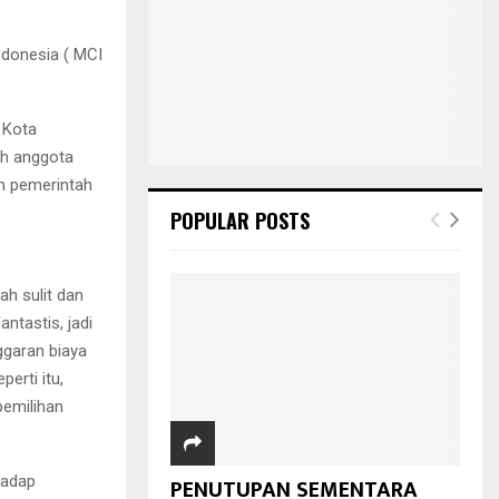
donesia ( MCI
 Kota
ah anggota
an pemerintah
POPULAR POSTS
h sulit dan
ntastis, jadi
garan biaya
erti itu,
pemilihan
hadap
PENUTUPAN SEMENTARA