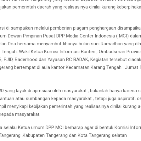
ijakan pemerintah daerah yang realisasinya dinilai kurang keberpihak
asi di sampaikan melalui pemberian piagam penghargaan disampaika
mum Dewan Pimpinan Pusat DPP Media Center Indonesia ( MCI) dala
k dan Doa bersama menyambut tibanya bulan suci Ramadhan yang diha
Tengah, Wakil Ketua Komisi Informasi Banten , Ombudsman Provinsi
, PJID, Baderhood dan Yayasan RC BADAK, Kegiatan tersebut diada
erang bertempat di aula kantor Kecamatan Karang Tengah . Jumat 1 
D yang layak di apresiasi oleh masyarakat , bukanlah hanya karena 
ntuan atau sumbangan kepada masyarakat , tetapi juga aspiratif, c
pil menyikapi kebijakan pemerintah yang realisasinya dinilai kurang 
kepada masyarakat.
 selaku Ketua umum DPP MCI berharap agar di bentuk Komisi Infor
Tangerang ,Kabupaten Tangerang dan Kota Tangerang selatan