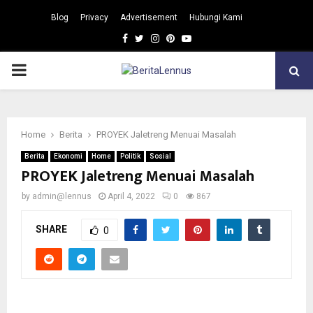
Blog
Privacy
Advertisement
Hubungi Kami
Facebook
Twitter
Instagram
Pinterest
Youtube
PRIMARY
MENU
Home
Berita
PROYEK Jaletreng Menuai Masalah
Berita
Ekonomi
Home
Politik
Sosial
PROYEK Jaletreng Menuai Masalah
by
admin@lennus
April 4, 2022
0
867
SHARE
0