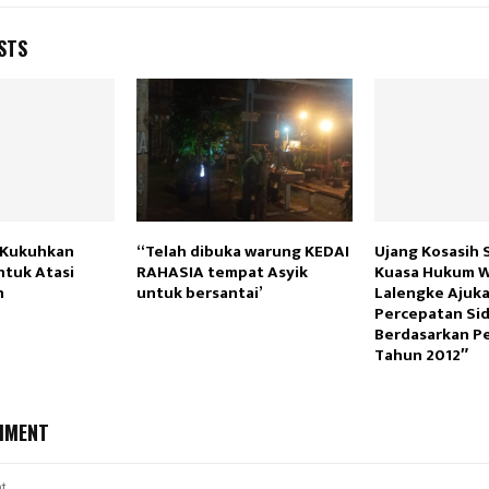
STS
 Kukuhkan
“Telah dibuka warung KEDAI
Ujang Kosasih 
tuk Atasi
RAHASIA tempat Asyik
Kuasa Hukum W
n
untuk bersantai’
Lalengke Ajuk
Percepatan Si
Berdasarkan P
Tahun 2012″
MMENT