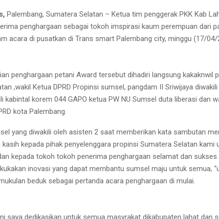
s,
Palembang, Sumatera Selatan – Ketua tim penggerak PKK Kab Laha
erima penghargaan sebagai tokoh imspirasi kaum perempuan dari pa
am acara di pusatkan di Trans smart Palembang city, minggu (17/04/
an penghargaan petani Award tersebut dihadiri langsung kakaknwil p
tan ,wakil Ketua DPRD Propinsi sumsel, pangdam II Sriwijaya diwakil
li kabintal korem 044 GAPO ketua PW NU Sumsel duta liberasi dan wa
DPRD kota Palembang.
el yang diwakili oleh asisten 2 saat memberikan kata sambutan m
 kasih kepada pihak penyelenggara propinsi Sumatera Selatan kami 
dan kepada tokoh tokoh penerima penghargaan selamat dan sukses s
kukakan inovasi yang dapat membantu sumsel maju untuk semua, “uj
ukulan beduk sebagai pertanda acara penghargaan di mulai.
ni saya dedikasikan untuk semua masyrakat dikabupaten lahat dan 