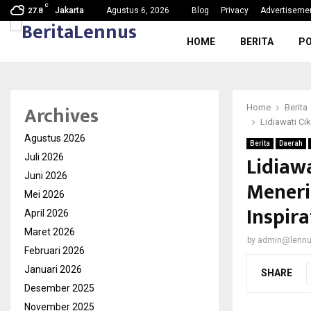
C
g, Nama Baik…
SDN Karang Tengah 6 Gelar MPL
Jakarta
Agustus 6, 2026
Blog
Privacy
Advertiseme
27.8
HOME
BERITA
PO
Archives
Home
Berita
Lidiawati C
Agustus 2026
Berita
Daerah
Lidiaw
Juli 2026
Juni 2026
Meneri
Mei 2026
Inspir
April 2026
Maret 2026
by
admin@lenn
Februari 2026
Januari 2026
SHARE
Desember 2025
November 2025