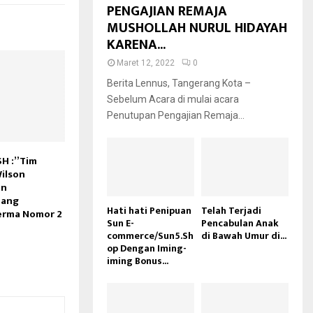
PENGAJIAN REMAJA
MUSHOLLAH NURUL HIDAYAH
KARENA...
Maret 12, 2022
0
Berita Lennus, Tangerang Kota –
Sebelum Acara di mulai acara
Penutupan Pengajian Remaja...
SH :”Tim
ilson
an
dang
Hati hati Penipuan
Telah Terjadi
erma Nomor 2
Sun E-
Pencabulan Anak
commerce/Sun5.Sh
di Bawah Umur di...
op Dengan Iming-
iming Bonus...