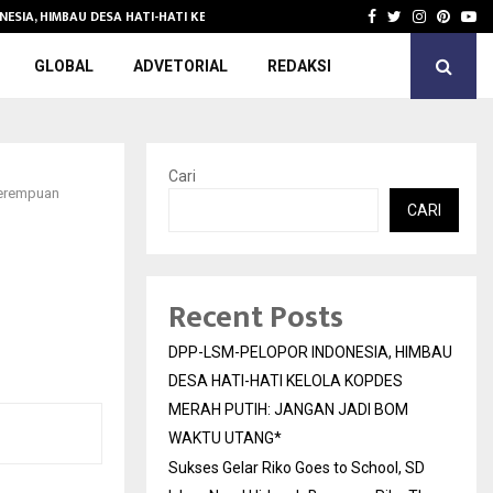
NESIA, HIMBAU DESA HATI-HATI KELOLA KOPDES…
Sukses Gelar 
Facebook
Twitter
Instagra
Pinter
Yo
GLOBAL
ADVETORIAL
REDAKSI
Cari
Perempuan
CARI
Recent Posts
DPP-LSM-PELOPOR INDONESIA, HIMBAU
DESA HATI-HATI KELOLA KOPDES
MERAH PUTIH: JANGAN JADI BOM
WAKTU UTANG*
Sukses Gelar Riko Goes to School, SD