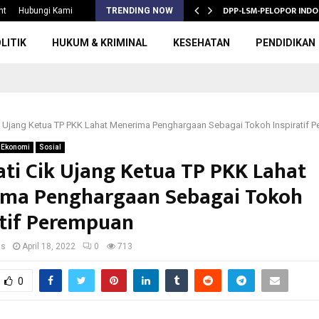
S 2026/2027,…
DPP-LSM-PELOPOR INDO
nt
Hubungi Kami
TRENDING NOW
LITIK
HUKUM & KRIMINAL
KESEHATAN
PENDIDIKAN
ik Ujang Ketua TP PKK Lahat Menerima Penghargaan Sebagai Tokoh Inspiratif 
Ekonomi
Sosial
ati Cik Ujang Ketua TP PKK Lahat
ma Penghargaan Sebagai Tokoh
atif Perempuan
us
April 18, 2022
0
713
0