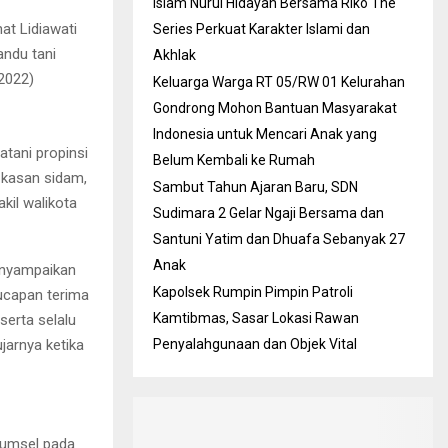
Islam Nurul Hidayah Bersama Riko The
t Lidiawati
Series Perkuat Karakter Islami dan
ndu tani
Akhlak
2022)
Keluarga Warga RT 05/RW 01 Kelurahan
Gondrong Mohon Bantuan Masyarakat
Indonesia untuk Mencari Anak yang
atani propinsi
Belum Kembali ke Rumah
i kasan sidam,
Sambut Tahun Ajaran Baru, SDN
kil walikota
Sudimara 2 Gelar Ngaji Bersama dan
Santuni Yatim dan Dhuafa Sebanyak 27
Anak
enyampaikan
Kapolsek Rumpin Pimpin Patroli
ucapan terima
Kamtibmas, Sasar Lokasi Rawan
erta selalu
arnya ketika
Penyalahgunaan dan Objek Vital
sumsel pada