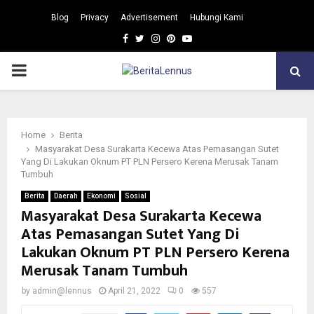
Blog
Privacy
Advertisement
Hubungi Kami
Facebook
Twitter
Instagram
Pinterest
Youtube
PRIMARY
MENU
Home
Berita
Masyarakat Desa Surakarta Kecewa Atas Pemasangan Sutet
Yang Di Lakukan Oknum PT PLN Persero Kerena Merusak Tanam
Tumbuh
Berita
Daerah
Ekonomi
Sosial
Masyarakat Desa Surakarta Kecewa
Atas Pemasangan Sutet Yang Di
Lakukan Oknum PT PLN Persero Kerena
Merusak Tanam Tumbuh
by
admin@lennus
April 21, 2022
0
557