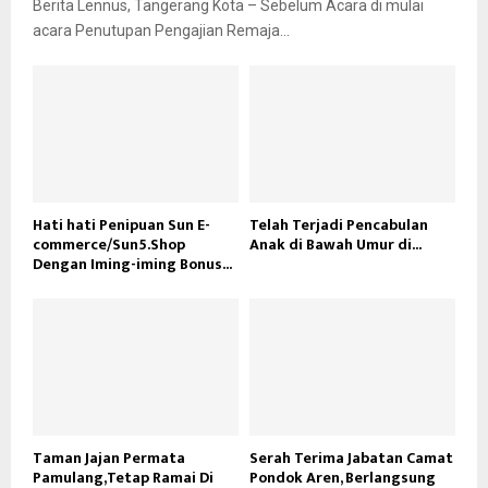
Berita Lennus, Tangerang Kota – Sebelum Acara di mulai
acara Penutupan Pengajian Remaja...
Hati hati Penipuan Sun E-
Telah Terjadi Pencabulan
commerce/Sun5.Shop
Anak di Bawah Umur di...
Dengan Iming-iming Bonus...
Taman Jajan Permata
Serah Terima Jabatan Camat
Pamulang,Tetap Ramai Di
Pondok Aren, Berlangsung