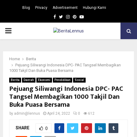
Blog
Privacy
Advertisement
Hubungi Kami
Facebook
Twitter
Instagram
Pinterest
Youtube
PRIMARY
MENU
Home
Berita
Pejuang Siliwangi Indonesia DPC- PAC Tangsel Membagikan
1000 Takjil Dan Buka Puasa Bersama
Berita
Daerah
Ekonomi
Pendidikan
Sosial
Pejuang Siliwangi Indonesia DPC- PAC
Tangsel Membagikan 1000 Takjil Dan
Buka Puasa Bersama
by
admin@lennus
April 24, 2022
0
612
SHARE
0