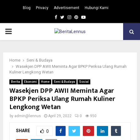
Blog
Privacy
Advertisement
Hubungi Kami
Facebook
Twitter
Instagram
Pinterest
Youtube
PRIMARY
MENU
Home
Seni & Budaya
Wasekjen DPP AWII Meminta Agar BPKP Periksa Ulang Rumah
Kuliner Lengkong Wetan
Berita
Ekonomi
Home
Seni & Budaya
Sosial
Wasekjen DPP AWII Meminta Agar
BPKP Periksa Ulang Rumah Kuliner
Lengkong Wetan
by
admin@lennus
April 29, 2022
0
950
SHARE
0