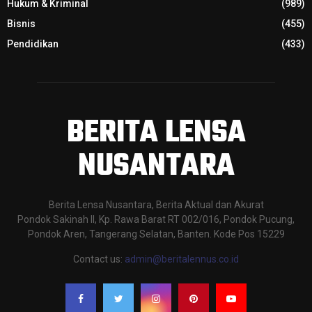
Hukum & Kriminal
(989)
Bisnis
(455)
Pendidikan
(433)
BERITA LENSA
NUSANTARA
Berita Lensa Nusantara, Berita Aktual dan Akurat
Pondok Sakinah II, Kp. Rawa Barat RT 002/016, Pondok Pucung,
Pondok Aren, Tangerang Selatan, Banten. Kode Pos 15229
Contact us:
admin@beritalennus.co.id