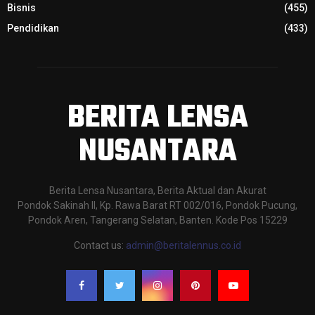
Bisnis
(455)
Pendidikan
(433)
BERITA LENSA
NUSANTARA
Berita Lensa Nusantara, Berita Aktual dan Akurat
Pondok Sakinah II, Kp. Rawa Barat RT 002/016, Pondok Pucung,
Pondok Aren, Tangerang Selatan, Banten. Kode Pos 15229
Contact us:
admin@beritalennus.co.id