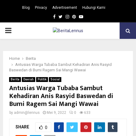
Blog
Privacy
Advertisement
Hubungi Kami
Facebook
Twitter
Instagram
Pinterest
Youtube
PRIMARY
MENU
Home
Berita
Antusias Warga Tubaba Sambut Kehadiran Anis Rasyid
Baswedan di Bumi Ragem Sai Mangi Wawai
Berita
Daerah
Politik
Sosial
Antusias Warga Tubaba Sambut
Kehadiran Anis Rasyid Baswedan di
Bumi Ragem Sai Mangi Wawai
by
admin@lennus
Mei 9, 2022
0
633
SHARE
0