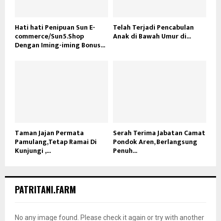
Hati hati Penipuan Sun E-
Telah Terjadi Pencabulan
commerce/Sun5.Shop
Anak di Bawah Umur di...
Dengan Iming-iming Bonus...
Taman Jajan Permata
Serah Terima Jabatan Camat
Pamulang,Tetap Ramai Di
Pondok Aren, Berlangsung
Kunjungi ,...
Penuh...
PATRITANI.FARM
No any image found. Please check it again or try with another