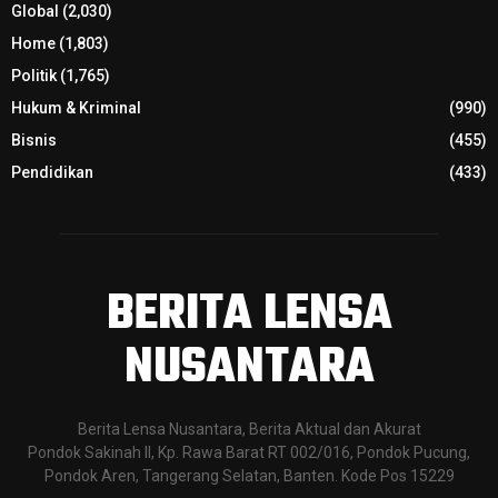
Global
(2,030)
Home
(1,803)
Politik
(1,765)
Hukum & Kriminal
(990)
Bisnis
(455)
Pendidikan
(433)
BERITA LENSA
NUSANTARA
Berita Lensa Nusantara, Berita Aktual dan Akurat
Pondok Sakinah II, Kp. Rawa Barat RT 002/016, Pondok Pucung,
Pondok Aren, Tangerang Selatan, Banten. Kode Pos 15229