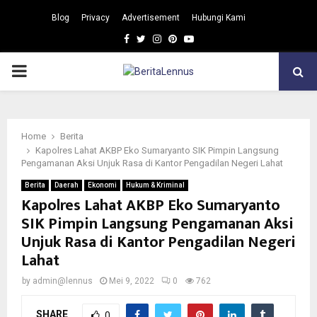
Blog
Privacy
Advertisement
Hubungi Kami
Facebook
Twitter
Instagram
Pinterest
Youtube
PRIMARY
MENU
Home
Berita
Kapolres Lahat AKBP Eko Sumaryanto SIK Pimpin Langsung
Pengamanan Aksi Unjuk Rasa di Kantor Pengadilan Negeri Lahat
Berita
Daerah
Ekonomi
Hukum & Kriminal
Kapolres Lahat AKBP Eko Sumaryanto
SIK Pimpin Langsung Pengamanan Aksi
Unjuk Rasa di Kantor Pengadilan Negeri
Lahat
by
admin@lennus
Mei 9, 2022
0
762
SHARE
0