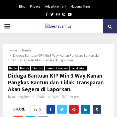
Blog
Privacy
Advertisement
Hubungi Kami
Facebook
Twitter
Instagram
Pinterest
Youtube
PRIMARY
MENU
Home
Berita
Diduga Bantuan KIP Min 3 Way Kanan Pangkas Bantun dan
Tidak Transparan Akan Segera di Laporkan.
Berita
Daerah
Ekonomi
Hukum & Kriminal
Pendidikan
Diduga Bantuan KIP Min 3 Way Kanan
Pangkas Bantun dan Tidak Transparan
Akan Segera di Laporkan.
by
admin@lennus
Mei 12, 2022
0
894
SHARE
0