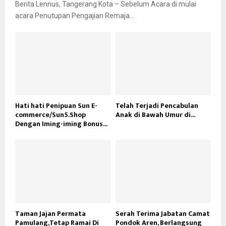
Berita Lennus, Tangerang Kota – Sebelum Acara di mulai
acara Penutupan Pengajian Remaja...
Hati hati Penipuan Sun E-
Telah Terjadi Pencabulan
commerce/Sun5.Shop
Anak di Bawah Umur di...
Dengan Iming-iming Bonus...
Taman Jajan Permata
Serah Terima Jabatan Camat
Pamulang,Tetap Ramai Di
Pondok Aren, Berlangsung