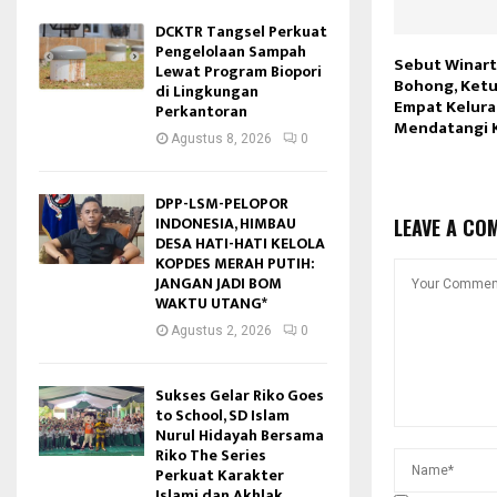
DCKTR Tangsel Perkuat
Pengelolaan Sampah
Sebut Winart
Lewat Program Biopori
Bohong, Ketu
di Lingkungan
Empat Kelura
Perkantoran
Mendatangi K
Agustus 8, 2026
0
DPP-LSM-PELOPOR
INDONESIA, HIMBAU
LEAVE A CO
DESA HATI-HATI KELOLA
KOPDES MERAH PUTIH:
JANGAN JADI BOM
WAKTU UTANG*
Agustus 2, 2026
0
Sukses Gelar Riko Goes
to School, SD Islam
Nurul Hidayah Bersama
Riko The Series
Perkuat Karakter
Islami dan Akhlak