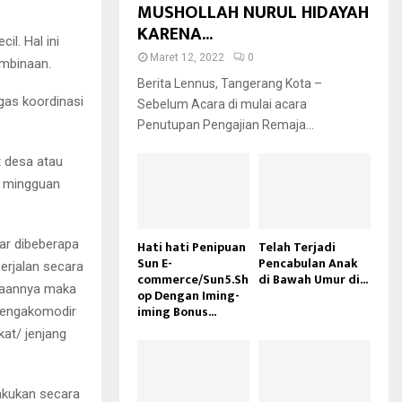
MUSHOLLAH NURUL HIDAYAH
KARENA...
il. Hal ini
Maret 12, 2022
0
mbinaan.
Berita Lennus, Tangerang Kota –
gas koordinasi
Sebelum Acara di mulai acara
Penutupan Pengajian Remaja...
 desa atau
, mingguan
ar dibeberapa
Hati hati Penipuan
Telah Terjadi
Sun E-
Pencabulan Anak
erjalan secara
commerce/Sun5.Sh
di Bawah Umur di...
iaannya maka
op Dengan Iming-
iming Bonus...
 mengakomodir
at/ jenjang
akukan secara