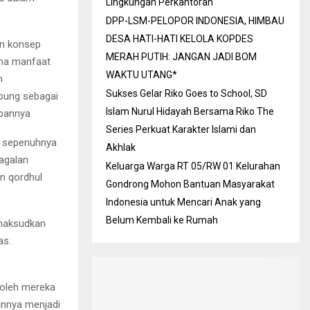
Lingkungan Perkantoran
DPP-LSM-PELOPOR INDONESIA, HIMBAU
DESA HATI-HATI KELOLA KOPDES
n konsep
MERAH PUTIH: JANGAN JADI BOM
ima manfaat
WAKTU UTANG*
h
Sukses Gelar Riko Goes to School, SD
bung sebagai
Islam Nurul Hidayah Bersama Riko The
pannya
Series Perkuat Karakter Islami dan
k sepenuhnya
Akhlak
gagalan
Keluarga Warga RT 05/RW 01 Kelurahan
n qordhul
Gondrong Mohon Bantuan Masyarakat
Indonesia untuk Mencari Anak yang
Belum Kembali ke Rumah
imaksudkan
as.
 oleh mereka
annya menjadi