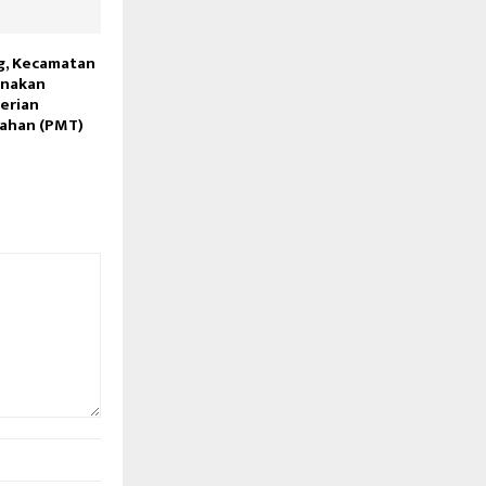
g, Kecamatan
anakan
erian
ahan (PMT)