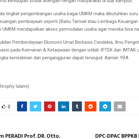
mu kehidupan sosial ditengah-tengah masyarakat di luar kampus.
ada tingkat pengembangan usaha bagai UMKM maka dibutuhkan suru
keuangan pembiayaan seperti (Baitu Tamwil atau Lembaga Keuangan
m UMKM mendapatkan akses permodalan usaha agar mereka bisa naik
Cukilan Pemberdayaan Ekonomi Umat Berbasis Cendekia, Ilmu Penge
basis pada Keimanan & Ketaqwaan dengan istilah IPTEK dan IMTAK 
gka kemiskinan dan pengangguran dapat terwujud. Aamiin YRA
nthrophy Islami)
0
 PERADI Prof. DR. Otto.
DPC-DPAC BPPKB 