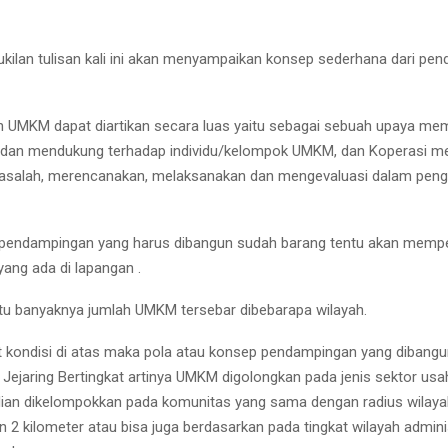
ilan tulisan kali ini akan menyampaikan konsep sederhana dari pen
UMKM dapat diartikan secara luas yaitu sebagai sebuah upaya me
dan mendukung terhadap individu/kelompok UMKM, dan Koperasi me
salah, merencanakan, melaksanakan dan mengevaluasi dalam pe
pendampingan yang harus dibangun sudah barang tentu akan mempe
yang ada di lapangan .
tu banyaknya jumlah UMKM tersebar dibebarapa wilayah.
t kondisi di atas maka pola atau konsep pendampingan yang dibangu
ejaring Bertingkat artinya UMKM digolongkan pada jenis sektor usa
dian dikelompokkan pada komunitas yang sama dengan radius wilaya
2 kilometer atau bisa juga berdasarkan pada tingkat wilayah adminis