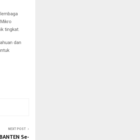
 lembaga
 Mikro
 tingkat.
tahuan dan
untuk
NEXT POST
BANTEN Se-