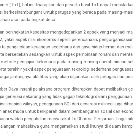
ainer (ToT), hal ini diharapkan dari peserta hasil ToT dapat menulark
rasi berkesinambungan) untuk petugas yang berada pada masing-ma
urahan atau pada tingkat desa.
an peningkatan kapasitas mengedepankan 2 apsek yang menjadi mate
M, yakni aspek nilai ekonomis seperti perencanaan, pengorganisasia
ta pengelolaan keuangan sederhana dan gaya hidup hemat dan mel
ta bersedekah sedangkan untuk aspek pembinaan rohani dan menta
etode pengajian kelompok pada masing-masing daerah binaan seba
ta terakhir yakni aspek penguasaan teknologi sederhana penguasaa
agai jantungnya aktifitas yang akan digunakan oleh petugas dan pe
ber Daya Insanii pelaksana program diharapkan dapat melibatkan ge
agai generasi sekarang yang tidak gagap teknologi dalam penggunaan
ng-masing wilayah, penggunaan SDI dari generasi millineal juga diha
h anak muda untuk berkiparah dalam pembangunan sosial dan ekono
bagai wadah pengabdian masyarakat Tri Dharma Perguruan Tinggi bil
 kalangan mahasiswa guna mengamalkan studi linunya di dalam kam