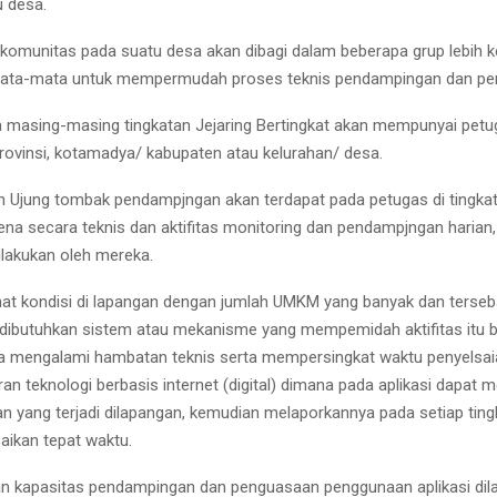
u desa.
 komunitas pada suatu desa akan dibagi dalam beberapa grup lebih kec
mata-mata untuk mempermudah proses teknis pendampingan dan pe
 masing-masing tingkatan Jejaring Bertingkat akan mempunyai petu
provinsi, kotamadya/ kabupaten atau kelurahan/ desa.
 Ujung tombak pendampjngan akan terdapat pada petugas di tingkat
rena secara teknis dan aktifitas monitoring dan pendampjngan harian
ilakukan oleh mereka.
at kondisi di lapangan dengan jumlah UMKM yang banyak dan terseb
dibutuhkan sistem atau mekanisme yang mempemidah aktifitas itu b
pa mengalami hambatan teknis serta mempersingkat waktu penyelsa
ran teknologi berbasis internet (digital) dimana pada aplikasi dapat
n yang terjadi dilapangan, kemudian melaporkannya pada setiap tingk
aikan tepat waktu.
han kapasitas pendampingan dan penguasaan penggunaan aplikasi dil