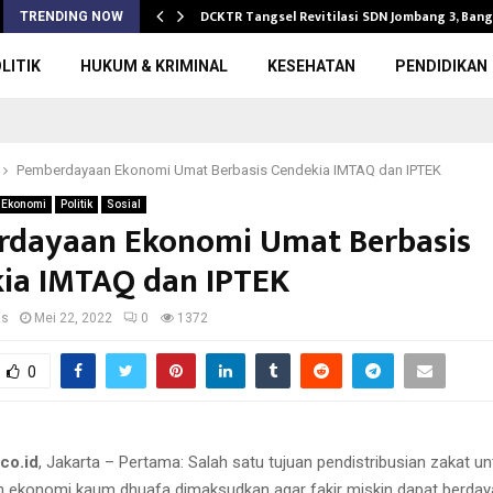
ang Gelar…
DCKTR Tangsel Revitilasi SDN Jombang 3, Ban
TRENDING NOW
LITIK
HUKUM & KRIMINAL
KESEHATAN
PENDIDIKAN
Pemberdayaan Ekonomi Umat Berbasis Cendekia IMTAQ dan IPTEK
Ekonomi
Politik
Sosial
dayaan Ekonomi Umat Berbasis
ia IMTAQ dan IPTEK
us
Mei 22, 2022
0
1372
0
co.id
, Jakarta – Pertama: Salah satu tujuan pendistribusian zakat un
 ekonomi kaum dhuafa dimaksudkan agar fakir miskin dapat berday