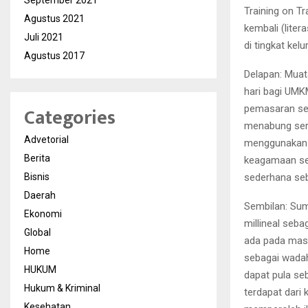
September 2021
Training on Tr
Agustus 2021
kembali (lite
Juli 2021
di tingkat kel
Agustus 2017
Delapan: Muat
hari bagi UMK
Categories
pemasaran ser
menabung ser
Advetorial
menggunakan m
Berita
keagamaan ser
sederhana seb
Bisnis
Daerah
Sembilan: Sum
Ekonomi
millineal seb
Global
ada pada masi
Home
sebagai wada
HUKUM
dapat pula se
Hukum & Kriminal
terdapat dari
Kesehatan