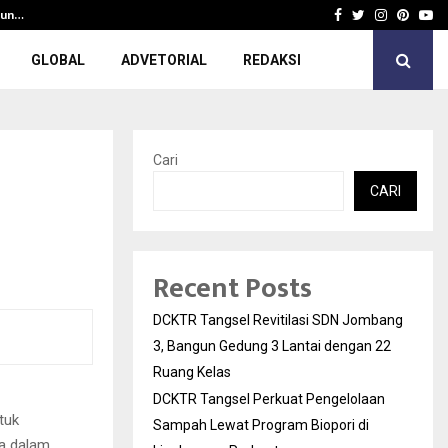
gun…
DCKTR Tangsel Perkuat Pengelolaa
Facebook
Twitter
Instagra
Pinter
Yo
GLOBAL
ADVETORIAL
REDAKSI
Cari
CARI
Recent Posts
DCKTR Tangsel Revitilasi SDN Jombang
3, Bangun Gedung 3 Lantai dengan 22
Ruang Kelas
DCKTR Tangsel Perkuat Pengelolaan
tuk
Sampah Lewat Program Biopori di
a dalam