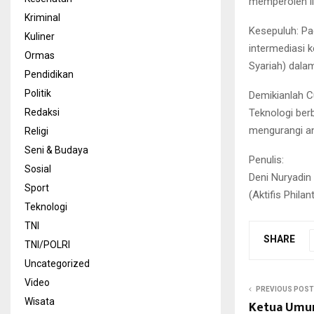
memperoleh il
Kriminal
Kesepuluh: P
Kuliner
intermediasi 
Ormas
Syariah) dala
Pendidikan
Politik
Demikianlah 
Teknologi ber
Redaksi
mengurangi an
Religi
Seni & Budaya
Penulis:
Sosial
Deni Nuryadin
Sport
(Aktifis Phila
Teknologi
TNI
SHARE
TNI/POLRI
Uncategorized
Video
PREVIOUS POST
Wisata
Ketua Umum