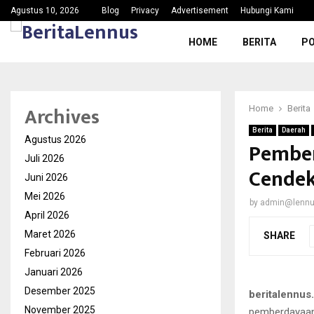
Perkuat Sinergitas Lintas Sektor, Koramil Parungpanj
Agustus 10, 2026
Blog
Privacy
Advertisement
Hubungi Kami
HOME
BERITA
PO
Archives
Home
Berita
Berita
Daerah
Agustus 2026
Pember
Juli 2026
Cendek
Juni 2026
Mei 2026
by
admin@lenn
April 2026
Maret 2026
SHARE
Februari 2026
Januari 2026
Desember 2025
beritalennus.
November 2025
pemberdayaan