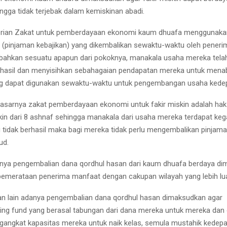
ngga tidak terjebak dalam kemiskinan abadi.
rian Zakat untuk pemberdayaan ekonomi kaum dhuafa menggunaka
 (pinjaman kebajikan) yang dikembalikan sewaktu-waktu oleh pener
ahkan sesuatu apapun dari pokoknya, manakala usaha mereka tela
asil dan menyisihkan sebahagaian pendapatan mereka untuk mena
g dapat digunakan sewaktu-waktu untuk pengembangan usaha kede
dasarnya zakat pemberdayaan ekonomi untuk fakir miskin adalah ha
iskin dari 8 ashnaf sehingga manakala dari usaha mereka terdapat ke
 tidak berhasil maka bagi mereka tidak perlu mengembalikan pinjama
ud.
nya pengembalian dana qordhul hasan dari kaum dhuafa berdaya d
 pemerataan penerima manfaat dengan cakupan wilayah yang lebih lu
an lain adanya pengembalian dana qordhul hasan dimaksudkan agar
lving fund yang berasal tabungan dari dana mereka untuk mereka dan
angkat kapasitas mereka untuk naik kelas, semula mustahik kedep