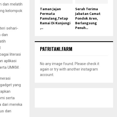
an dan melatih
Taman Jajan
Serah Terima
sing kelompok
Permata
Jabatan Camat
Pamulang,Tetap
Pondok Aren,
Ramai Di Kunjungi
Berlangsung
,...
Penuh...
ri sehari-
n dan
atih
l
PATRITANI.FARM
gai literasi
n aplikasi
No any image found. Please check it
serta UMKM.
again or try with another instagram
account.
nerasi
 gadget yang
rapkan
mi serta
a dari mereka
pus dan