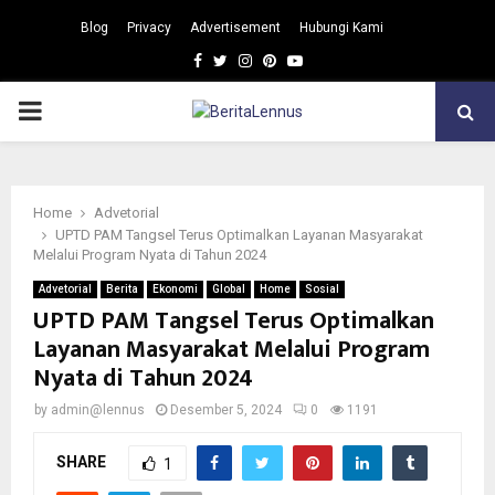
Blog
Privacy
Advertisement
Hubungi Kami
Facebook
Twitter
Instagram
Pinterest
Youtube
PRIMARY
MENU
Home
Advetorial
UPTD PAM Tangsel Terus Optimalkan Layanan Masyarakat
Melalui Program Nyata di Tahun 2024
Advetorial
Berita
Ekonomi
Global
Home
Sosial
UPTD PAM Tangsel Terus Optimalkan
Layanan Masyarakat Melalui Program
Nyata di Tahun 2024
by
admin@lennus
Desember 5, 2024
0
1191
SHARE
1