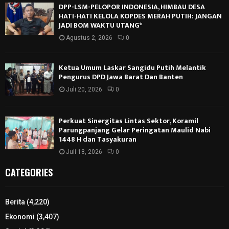
DPP-LSM-PELOPOR INDONESIA, HIMBAU DESA
HATI-HATI KELOLA KOPDES MERAH PUTIH: JANGAN
JADI BOM WAKTU UTANG*
Agustus 2, 2026
0
Ketua Umum Laskar Sangidu Putih Melantik
Pengurus DPD Jawa Barat Dan Banten
Juli 20, 2026
0
Perkuat Sinergitas Lintas Sektor, Koramil
Parungpanjang Gelar Peringatan Maulid Nabi
1448 H dan Tasyakuran
Juli 18, 2026
0
CATEGORIES
Berita
(4,220)
Ekonomi
(3,407)